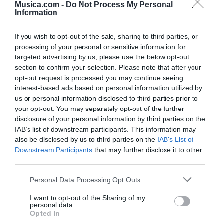
Musica.com -
Do Not Process My Personal
Information
If you wish to opt-out of the sale, sharing to third parties, or
processing of your personal or sensitive information for
targeted advertising by us, please use the below opt-out
section to confirm your selection. Please note that after your
opt-out request is processed you may continue seeing
interest-based ads based on personal information utilized by
us or personal information disclosed to third parties prior to
🪐🚀 Canciones para Ver las Estrellas:
your opt-out. You may separately opt-out of the further
Psicodelia y Space Rock 🎸✨
disclosure of your personal information by third parties on the
🌌🚀 Viaje intergaláctico: la mejor selección de
psicodelia, space rock y atmósferas cósmicas para
IAB’s list of downstream participants. This information may
tus noches de astronomía. 🪐🎸 Desconecta, mira
also be disclosed by us to third parties on the
IAB’s List of
al firmamento y siente la gravedad cero. 💾 ¡Guarda
Downstream Participants
that may further disclose it to other
esta colección para tu próxima noche estrellada!
Añadir un comentario ...
✨⭐
third parties.
Personal Data Processing Opt Outs
Letras
Top Artistas
Playlists
I want to opt-out of the Sharing of my
personal data.
A
B
C
D
E
F
G
H
I
J
K
L
Opted In