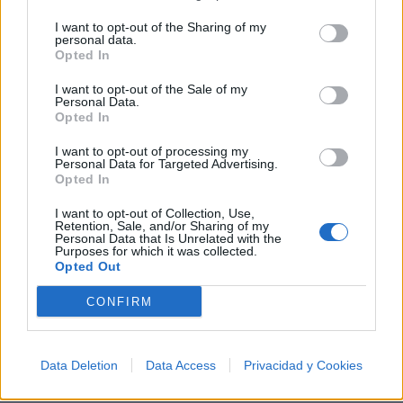
I want to opt-out of the Sharing of my
personal data.
Letras
Top Artistas
Playlists
Opted In
A
B
C
D
E
F
G
H
I
J
K
L
I want to opt-out of the Sale of my
Personal Data.
Opted In
M
N
O
P
Q
R
S
T
U
V
W
X
I want to opt-out of processing my
Y
Z
#
Personal Data for Targeted Advertising.
Opted In
I want to opt-out of Collection, Use,
Retention, Sale, and/or Sharing of my
Personal Data that Is Unrelated with the
Purposes for which it was collected.
Opted Out
CONFIRM
Data Deletion
Data Access
Privacidad y Cookies