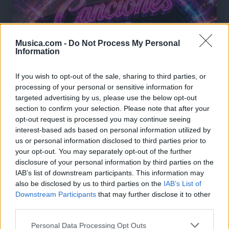
Musica.com -
Do Not Process My Personal
Information
If you wish to opt-out of the sale, sharing to third parties, or
processing of your personal or sensitive information for
targeted advertising by us, please use the below opt-out
section to confirm your selection. Please note that after your
opt-out request is processed you may continue seeing
interest-based ads based on personal information utilized by
us or personal information disclosed to third parties prior to
your opt-out. You may separately opt-out of the further
disclosure of your personal information by third parties on the
🪐🚀 Canciones para Ver las Estrellas:
IAB’s list of downstream participants. This information may
Psicodelia y Space Rock 🎸✨
also be disclosed by us to third parties on the
IAB’s List of
🌌🚀 Viaje intergaláctico: la mejor selección de
Downstream Participants
that may further disclose it to other
psicodelia, space rock y atmósferas cósmicas para
tus noches de astronomía. 🪐🎸 Desconecta, mira
third parties.
al firmamento y siente la gravedad cero. 💾 ¡Guarda
esta colección para tu próxima noche estrellada!
Personal Data Processing Opt Outs
Añadir un comentario ...
✨⭐