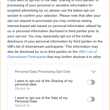
processing of your personal or sensitive information for
targeted advertising by us, please use the below opt-out
🪐🚀 Canciones para Ver las Estrellas:
section to confirm your selection. Please note that after your
Psicodelia y Space Rock 🎸✨
opt-out request is processed you may continue seeing
🌌🚀 Viaje intergaláctico: la mejor selección de
interest-based ads based on personal information utilized by
psicodelia, space rock y atmósferas cósmicas para
tus noches de astronomía. 🪐🎸 Desconecta, mira
us or personal information disclosed to third parties prior to
al firmamento y siente la gravedad cero. 💾 ¡Guarda
your opt-out. You may separately opt-out of the further
esta colección para tu próxima noche estrellada!
disclosure of your personal information by third parties on the
Añadir un comentario ...
✨⭐
IAB’s list of downstream participants. This information may
also be disclosed by us to third parties on the
IAB’s List of
Downstream Participants
that may further disclose it to other
Letras
Top Artistas
Playlists
third parties.
A
B
C
D
E
F
G
H
I
J
K
L
Personal Data Processing Opt Outs
M
N
O
P
Q
R
S
T
U
V
W
X
I want to opt-out of the Sharing of my
personal data.
Y
Z
#
Opted In
I want to opt-out of the Sale of my
Personal Data.
Opted In