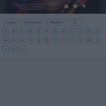
al firmamento y siente la gravedad cero. 💾 ¡Guarda
esta colección para tu próxima noche estrellada!
Añadir un comentario ...
✨⭐
Letras
Top Artistas
Playlists
A
B
C
D
E
F
G
H
I
J
K
L
M
N
O
P
Q
R
S
T
U
V
W
X
Y
Z
#