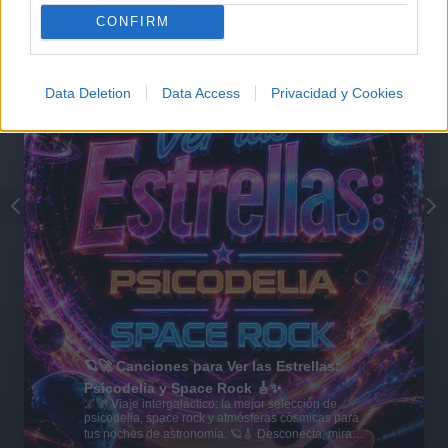
CONFIRM
Data Deletion
Data Access
Privacidad y Cookies
🪐🚀 Canciones para Ver las Estrellas:
Psicodelia y Space Rock 🎸✨
🌌🚀 Viaje intergaláctico: la mejor selección de
psicodelia, space rock y atmósferas cósmicas para
tus noches de astronomía. 🪐🎸 Desconecta, mira