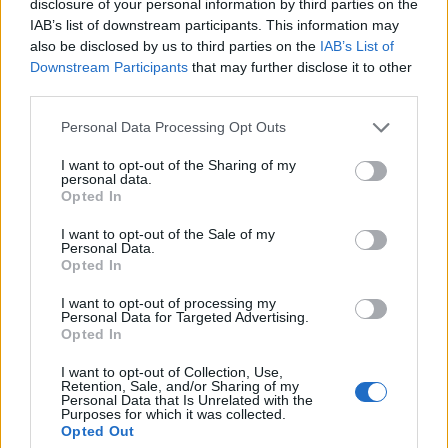
disclosure of your personal information by third parties on the
IAB’s list of downstream participants. This information may
also be disclosed by us to third parties on the
IAB’s List of
Downstream Participants
that may further disclose it to other
+ Letras de Jazz and Soul
third parties.
Lo Mejor del Jazz and Soul
Novedades Jazz and Soul
Personal Data Processing Opt Outs
I want to opt-out of the Sharing of my
personal data.
Comentar Letra
Opted In
Comenta o pregunta lo que desees sobre Orly o
I want to opt-out of the Sale of my
'Paola y daniel'
Personal Data.
Opted In
Comentar
I want to opt-out of processing my
Personal Data for Targeted Advertising.
Opted In
I want to opt-out of Collection, Use,
Retention, Sale, and/or Sharing of my
@musicapuntocom
Personal Data that Is Unrelated with the
Ver perfil
Ver perfil
Purposes for which it was collected.
Opted Out