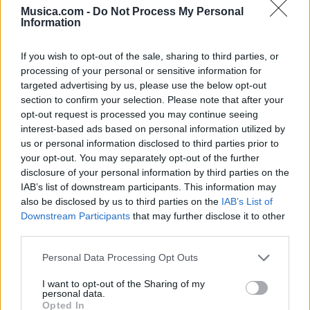
Musica.com -
Do Not Process My Personal
Information
If you wish to opt-out of the sale, sharing to third parties, or
processing of your personal or sensitive information for
targeted advertising by us, please use the below opt-out
section to confirm your selection. Please note that after your
opt-out request is processed you may continue seeing
interest-based ads based on personal information utilized by
🪐🚀 Canciones para Ver las Estrellas:
us or personal information disclosed to third parties prior to
Psicodelia y Space Rock 🎸✨
your opt-out. You may separately opt-out of the further
🌌🚀 Viaje intergaláctico: la mejor selección de
psicodelia, space rock y atmósferas cósmicas para
disclosure of your personal information by third parties on the
tus noches de astronomía. 🪐🎸 Desconecta, mira
IAB’s list of downstream participants. This information may
al firmamento y siente la gravedad cero. 💾 ¡Guarda
also be disclosed by us to third parties on the
IAB’s List of
esta colección para tu próxima noche estrellada!
Añadir un comentario ...
✨⭐
Downstream Participants
that may further disclose it to other
third parties.
Letras
Top Artistas
Playlists
Personal Data Processing Opt Outs
A
B
C
D
E
F
G
H
I
J
K
L
I want to opt-out of the Sharing of my
personal data.
Opted In
M
N
O
P
Q
R
S
T
U
V
W
X