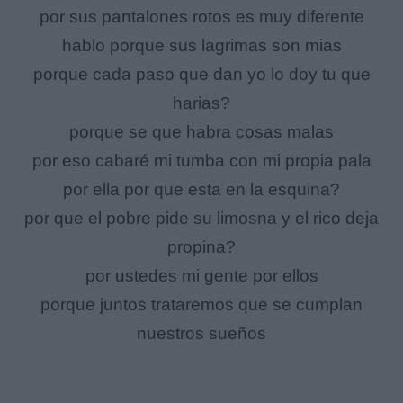
por sus pantalones rotos es muy diferente
hablo porque sus lagrimas son mias
porque cada paso que dan yo lo doy tu que
harias?
porque se que habra cosas malas
por eso cabaré mi tumba con mi propia pala
por ella por que esta en la esquina?
por que el pobre pide su limosna y el rico deja
propina?
por ustedes mi gente por ellos
porque juntos trataremos que se cumplan
nuestros sueños