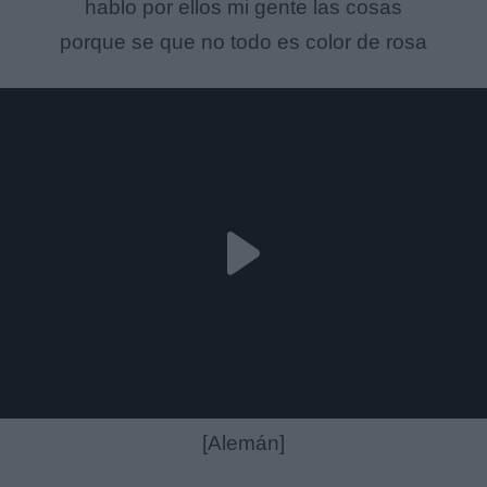
hablo por ellos mi gente las cosas
porque se que no todo es color de rosa
[Alemán]