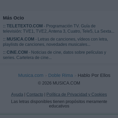
Más Ocio
::
TELETEXTO.COM
- Programación TV. Guía de
televisión: TVE1, TVE2, Antena 3, Cuatro, Tele5, La Sexta...
::
MUSICA.COM
- Letras de canciones, vídeos con letra,
playlists de canciones, novedades musicales...
::
CINE.COM
- Noticias de cine, datos sobre películas y
series. Cartelera de cine...
Musica.com
Doble Rima
Hablo Por Ellos
© 2026 MUSICA.COM
Ayuda
|
Contacto
|
Política de Privacidad y Cookies
Las letras disponibles tienen propósitos meramente
educativos