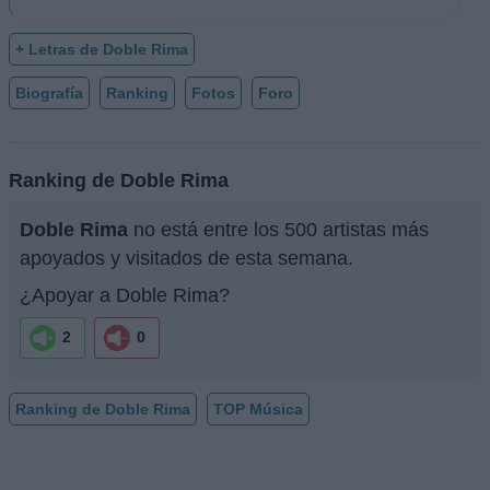
+ Letras de Doble Rima
Biografía
Ranking
Fotos
Foro
Ranking de Doble Rima
Doble Rima
no está entre los 500 artistas más
apoyados y visitados de esta semana.
¿Apoyar a Doble Rima?
2
0
Ranking de Doble Rima
TOP Música