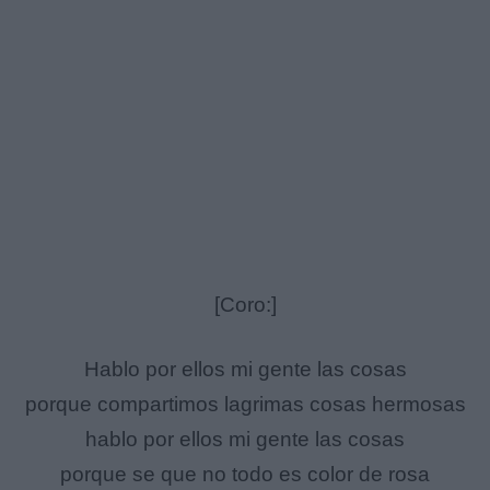
[Coro:]
Hablo por ellos mi gente las cosas
porque compartimos lagrimas cosas hermosas
hablo por ellos mi gente las cosas
porque se que no todo es color de rosa