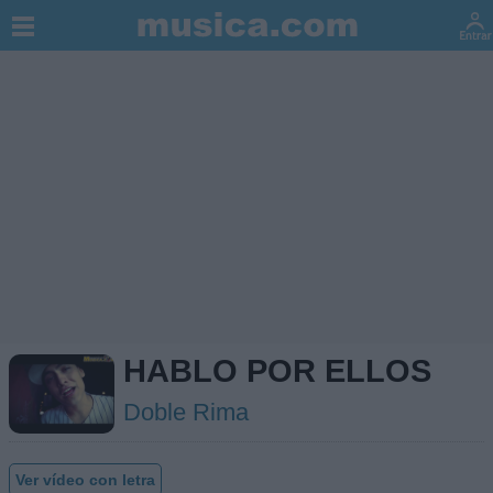
HABLO POR ELLOS
Doble Rima
Ver vídeo con letra