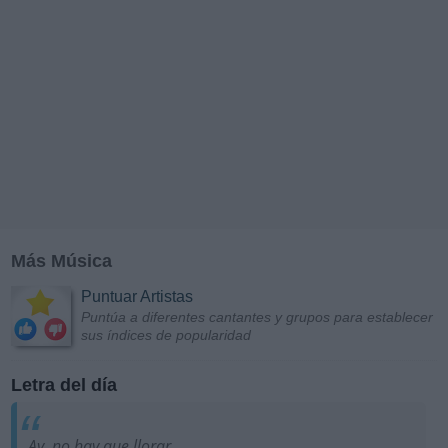
Más Música
Puntuar Artistas
Puntúa a diferentes cantantes y grupos para establecer
sus índices de popularidad
Letra del día
Ay, no hay que llorar