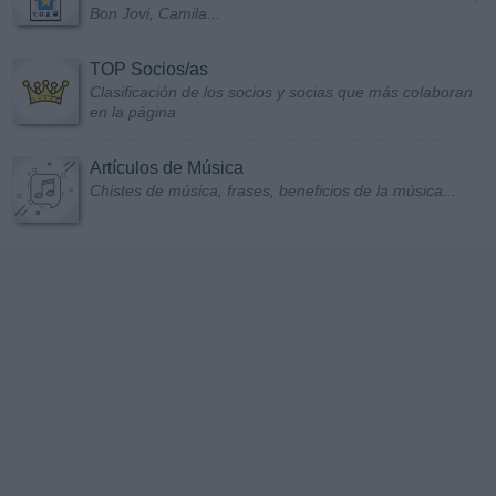
Bon Jovi, Camila...
TOP Socios/as
Clasificación de los socios y socias que más colaboran
en la página
Artículos de Música
Chistes de música, frases, beneficios de la música...