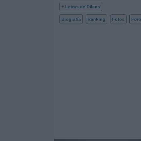
+ Letras de Dilans
Biografía
Ranking
Fotos
For