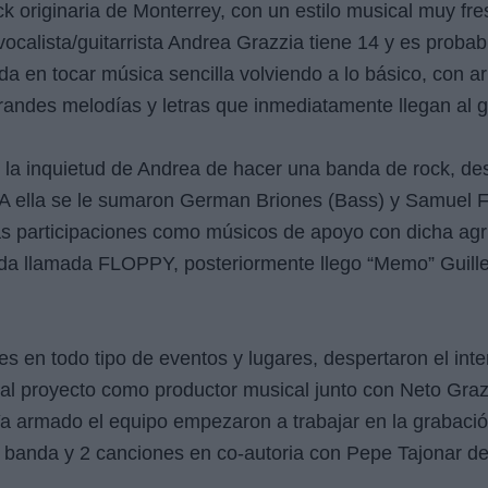
 originaria de Monterrey, con un estilo musical muy fr
vocalista/guitarrista Andrea Grazzia tiene 14 y es prob
 en tocar música sencilla volviendo a lo básico, con ar
randes melodías y letras que inmediatamente llegan al gu
 la inquietud de Andrea de hacer una banda de rock, des
 ella se le sumaron German Briones (Bass) y Samuel F
s participaciones como músicos de apoyo con dicha agru
da llamada FLOPPY, posteriormente llego “Memo” Guiller
s en todo tipo de eventos y lugares, despertaron el int
 al proyecto como productor musical junto con Neto G
armado el equipo empezaron a trabajar en la grabación
 banda y 2 canciones en co-autoria con Pepe Tajonar d