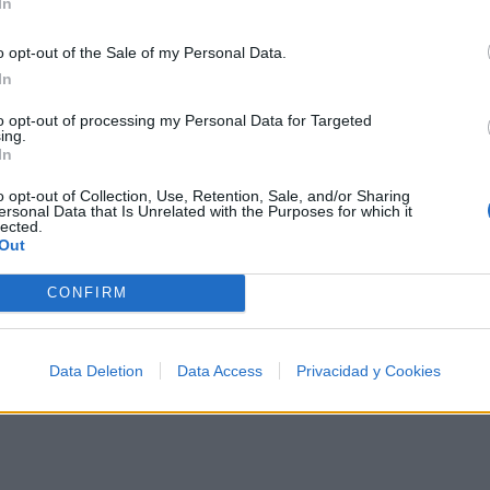
In
🪐🚀 Canciones para Ver las Estrellas:
Psicodelia y Space Rock 🎸✨
🌌🚀 Viaje intergaláctico: la mejor selección de
o opt-out of the Sale of my Personal Data.
psicodelia, space rock y atmósferas cósmicas para
In
tus noches de astronomía. 🪐🎸 Desconecta, mira
al firmamento y siente la gravedad cero. 💾 ¡Guarda
esta colección para tu próxima noche estrellada!
to opt-out of processing my Personal Data for Targeted
Añadir un comentario ...
✨⭐
ing.
In
o opt-out of Collection, Use, Retention, Sale, and/or Sharing
ersonal Data that Is Unrelated with the Purposes for which it
lected.
I
J
K
L
M
N
O
P
Q
R
S
T
Out
CONFIRM
Data Deletion
Data Access
Privacidad y Cookies