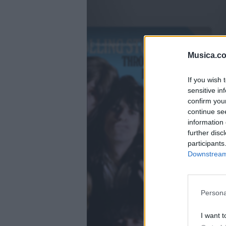
@musicapuntocom
Ver perfil
Ver perfil
Musica.c
fil
fil
If you wish 
sensitive in
confirm you
continue se
information 
further disc
participants
Downstream 
Persona
I want t
)