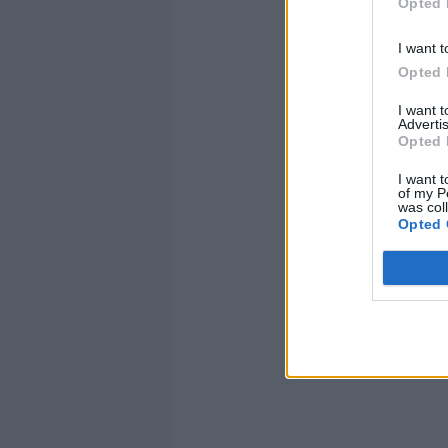
Opted 
I want t
Opted 
I want 
Advertis
Opted 
I want t
of my P
was col
Opted 