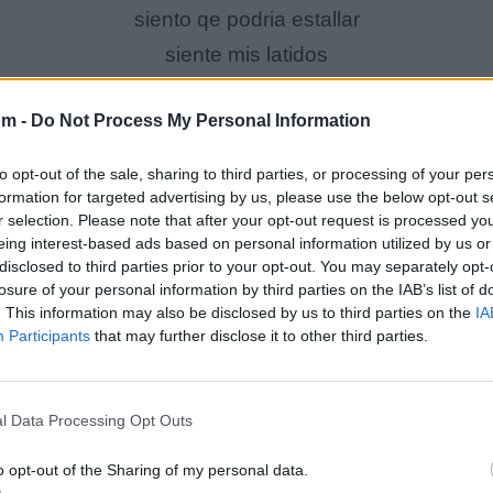
siento qe podria estallar
siente mis latidos
corren mas y mas
om -
Do Not Process My Personal Information
es momento de empezar a desirte la verdad
to opt-out of the sale, sharing to third parties, or processing of your per
formation for targeted advertising by us, please use the below opt-out s
sin miedo de intentar
r selection. Please note that after your opt-out request is processed y
eing interest-based ads based on personal information utilized by us or
(wuo oh ah oh)
disclosed to third parties prior to your opt-out. You may separately opt-
hoy quiero poder gritar
losure of your personal information by third parties on the IAB’s list of
. This information may also be disclosed by us to third parties on the
IA
(wuo oh ah oh)
Participants
that may further disclose it to other third parties.
dos palabras hoy bastaran es desirte te quiero
mira ya no puedo mas
l Data Processing Opt Outs
o opt-out of the Sharing of my personal data.