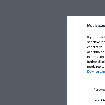
Musica.c
If you wish 
sensitive in
confirm you
continue se
information 
further disc
participants
Downstream 
Persona
I want t