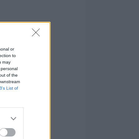
sonal or
ection to
ou may
 personal
out of the
 downstream
B’s List of