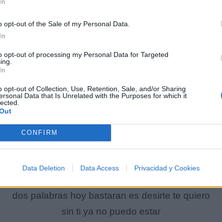
In
o opt-out of the Sale of my Personal Data.
In
to opt-out of processing my Personal Data for Targeted
ing.
In
o opt-out of Collection, Use, Retention, Sale, and/or Sharing
ersonal Data that Is Unrelated with the Purposes for which it
lected.
Out
yo no puedo aceptar
CONFIRM
(wuo oh ah oh)
qe otros labios podras besar
Data Deletion
Data Access
Privacidad y Cookies
(wuo oh oh)
dos palabras hoy bastaran es desirte te quiero
sin ti ya no puedo estar