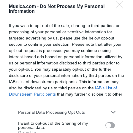
Musica.com -
Do Not Process My Personal
Information
If you wish to opt-out of the sale, sharing to third parties, or
processing of your personal or sensitive information for
targeted advertising by us, please use the below opt-out
section to confirm your selection. Please note that after your
opt-out request is processed you may continue seeing
interest-based ads based on personal information utilized by
🪐🚀 Canciones para Ver las Estrellas:
us or personal information disclosed to third parties prior to
Psicodelia y Space Rock 🎸✨
your opt-out. You may separately opt-out of the further
🌌🚀 Viaje intergaláctico: la mejor selección de
disclosure of your personal information by third parties on the
psicodelia, space rock y atmósferas cósmicas para
tus noches de astronomía. 🪐🎸 Desconecta, mira
IAB’s list of downstream participants. This information may
al firmamento y siente la gravedad cero. 💾 ¡Guarda
also be disclosed by us to third parties on the
IAB’s List of
esta colección para tu próxima noche estrellada!
Downstream Participants
that may further disclose it to other
Añadir un comentario ...
✨⭐
third parties.
Personal Data Processing Opt Outs
Letras
Top Artistas
Playlists
I want to opt-out of the Sharing of my
A
B
C
D
E
F
G
H
I
J
K
L
personal data.
Opted In