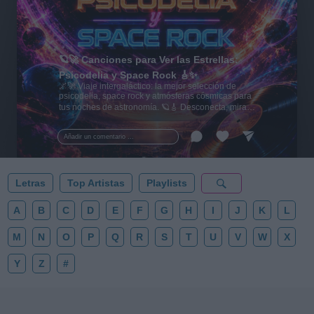
🪐🚀 Canciones para Ver las Estrellas:
Psicodelia y Space Rock 🎸✨
🌌🚀 Viaje intergaláctico: la mejor selección de
psicodelia, space rock y atmósferas cósmicas para
tus noches de astronomía. 🪐🎸 Desconecta, mira
al firmamento y siente la gravedad cero. 💾 ¡Guarda
esta colección para tu próxima noche estrellada!
Añadir un comentario ...
✨⭐
Letras
Top Artistas
Playlists
A
B
C
D
E
F
G
H
I
J
K
L
M
N
O
P
Q
R
S
T
U
V
W
X
Y
Z
#