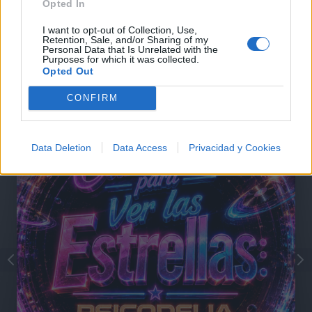
Opted In
Comentarios (1)
I want to opt-out of Collection, Use,
Retention, Sale, and/or Sharing of my
Personal Data that Is Unrelated with the
Purposes for which it was collected.
Opted Out
@musicapuntocom
Ver perfil
Ver perfil
CONFIRM
Data Deletion
Data Access
Privacidad y Cookies