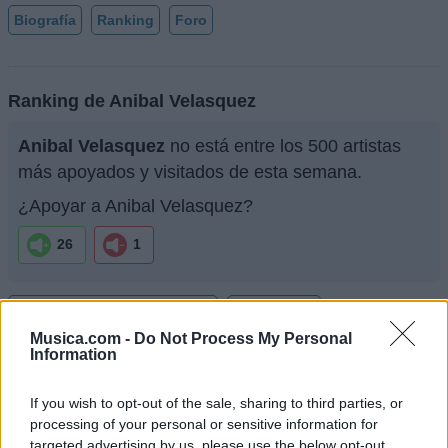
Biografía
Ranking
Foro
Ranking de Anibal Velasquez
Anibal Velasquez
no está entre los 500 artistas
más apoyados y visitados de esta semana.
¿Apoyar a Anibal Velasquez?
26
1
Ranking de Anibal Velasquez
TOP Música
Musica.com -
Do Not Process My Personal
Information
If you wish to opt-out of the sale, sharing to third parties, or
processing of your personal or sensitive information for
targeted advertising by us, please use the below opt-out