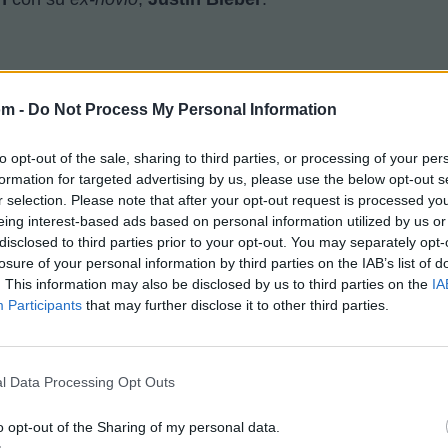
om -
Do Not Process My Personal Information
to opt-out of the sale, sharing to third parties, or processing of your per
echa
de
lanzamiento
fueron
compartidos
por
Selena
e
formation for targeted advertising by us, please use the below opt-out s
r selection. Please note that after your opt-out request is processed y
eing interest-based ads based on personal information utilized by us or
disclosed to third parties prior to your opt-out. You may separately opt-
losure of your personal information by third parties on the IAB’s list of
. This information may also be disclosed by us to third parties on the
IA
Participants
that may further disclose it to other third parties.
l Data Processing Opt Outs
unto con la canción. El video musical se
grabó
complet
 Apple, estas palabras y el logo de Apple pueden verse
o opt-out of the Sharing of my personal data.