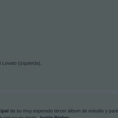
Lovato (izquierda).
cipal
de su muy esperado tercer álbum de estudio y par
n
con su
ex-novio
,
Justin Bieber
.