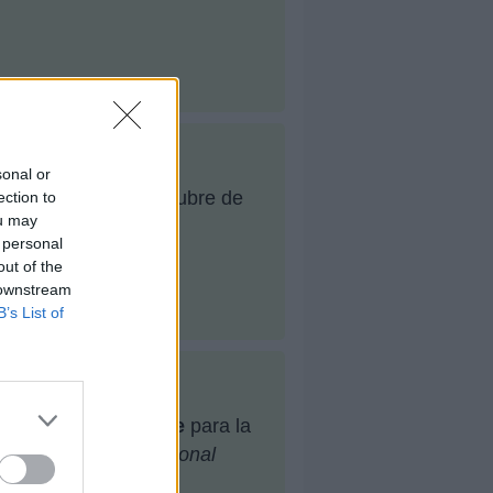
sonal or
n
Twitter
el 18 de octubre de
ection to
ou may
 personal
out of the
 downstream
B’s List of
amente en un
iPhone
para la
 en un
video promocional