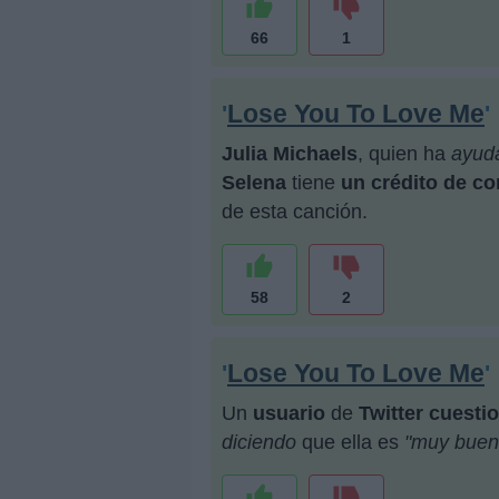
66
1
Lose You To Love Me
'
'
Julia Michaels
, quien ha
ayud
Selena
tiene
un crédito de c
de esta canción.
58
2
Lose You To Love Me
'
'
Un
usuario
de
Twitter
cuesti
diciendo
que ella es
"muy buen