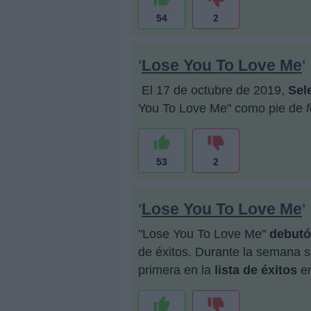
54
2
Lose You To Love Me
'
'
El 17 de octubre de 2019,
Sel
You To Love Me" como pie de
53
2
Lose You To Love Me
'
'
"Lose You To Love Me"
debutó
de éxitos. Durante la semana s
primera en la
lista de éxitos
en