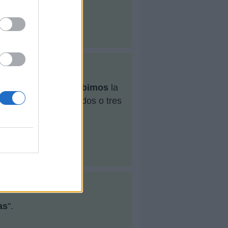
al: "El día que
escribimos
la
bitación
juntos
en, dos o tres
as
".