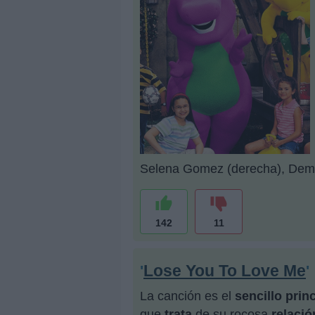
Selena Gomez (derecha), Demi 
142
11
Lose You To Love Me
'
'
La canción es el
sencillo prin
que
trata
de su rocosa
relació