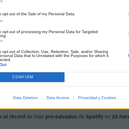
In
o opt-out of the Sale of my Personal Data.
In
to opt-out of processing my Personal Data for Targeted
ing.
In
e por qué la canción que llegó al número uno fue especi
o opt-out of Collection, Use, Retention, Sale, and/or Sharing
ersonal Data that Is Unrelated with the Purposes for which it
. Fue la
primera
vez que los
cinco estuvimos
en una ha
lected.
. Lo cual es
increíble
".
Out
CONFIRM
Data Deletion
Data Access
Privacidad y Cookies
o el récord
de más
pre-salvados
de
Spotify
en
24 hor