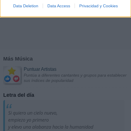
Data Deletion
Data Access
Privacidad y Cookies
Más Música
Puntuar Artistas
Puntúa a diferentes cantantes y grupos para establecer
sus índices de popularidad
Letra del día
Si quiero un cielo nuevo,
empiezo yo primero
y elevo una alabanza hacia la humanidad