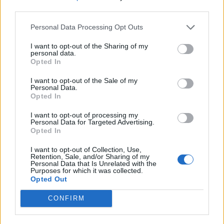
Psicodelia y Space Rock 🎸✨
third parties.
🌌🚀 Viaje intergaláctico: la mejor selección de
psicodelia, space rock y atmósferas cósmicas para
tus noches de astronomía. 🪐🎸 Desconecta, mira
Personal Data Processing Opt Outs
al firmamento y siente la gravedad cero. 💾 ¡Guarda
esta colección para tu próxima noche estrellada!
I want to opt-out of the Sharing of my
Añadir un comentario ...
✨⭐
personal data.
Opted In
Letras
Top Artistas
Playlists
I want to opt-out of the Sale of my
Personal Data.
Opted In
A
B
C
D
E
F
G
H
I
J
K
L
I want to opt-out of processing my
M
N
O
P
Q
R
S
T
U
V
W
X
Personal Data for Targeted Advertising.
Opted In
Y
Z
#
I want to opt-out of Collection, Use,
Retention, Sale, and/or Sharing of my
Personal Data that Is Unrelated with the
Purposes for which it was collected.
Opted Out
CONFIRM