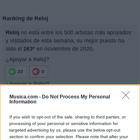
Ranking de Reloj
Reloj
no está entre los 500 artistas más apoyados
y visitados de esta semana, su mejor puesto ha
sido el
263º
en noviembre de 2020.
¿Apoyar a Reloj?
23
0
¿Apoyar a Reloj?
23
0
Musica.com -
Do Not Process My Personal
Information
Ranking de Reloj
TOP Música
If you wish to opt-out of the sale, sharing to third parties, or
processing of your personal or sensitive information for
targeted advertising by us, please use the below opt-out
section to confirm your selection. Please note that after your