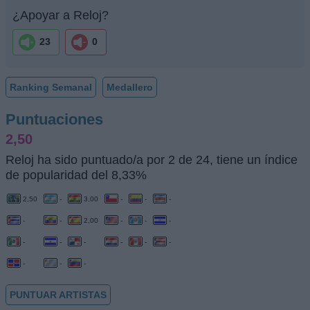
¿Apoyar a Reloj?
23
0
Ranking Semanal
Medallero
Puntuaciones
2,50
Reloj ha sido puntuado/a por 2 de 24, tiene un índice
de popularidad del 8,33%
2,50
-
3,00
-
-
-
-
-
2,00
-
-
-
-
-
-
-
-
-
-
-
-
PUNTUAR ARTISTAS