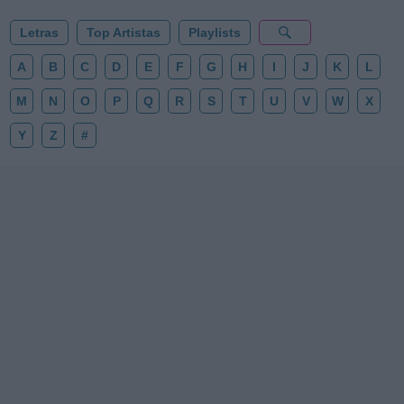
Letras
Top Artistas
Playlists
A
B
C
D
E
F
G
H
I
J
K
L
M
N
O
P
Q
R
S
T
U
V
W
X
Y
Z
#