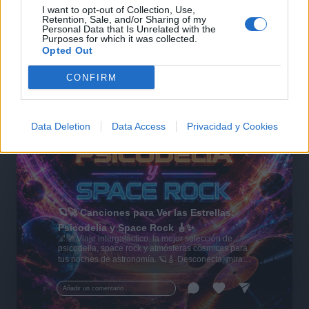
I want to opt-out of Collection, Use,
Retention, Sale, and/or Sharing of my
Personal Data that Is Unrelated with the
Purposes for which it was collected.
Opted Out
CONFIRM
Data Deletion
Data Access
Privacidad y Cookies
🪐🚀 Canciones para Ver las Estrellas:
Psicodelia y Space Rock 🎸✨
🌌🚀 Viaje intergaláctico: la mejor selección de
psicodelia, space rock y atmósferas cósmicas para
tus noches de astronomía. 🪐🎸 Desconecta, mira
al firmamento y siente la gravedad cero. 💾 ¡Guarda
esta colección para tu próxima noche estrellada!
Añadir un comentario ...
✨⭐