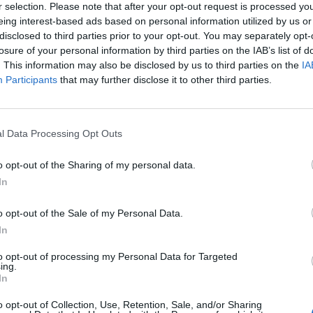
r selection. Please note that after your opt-out request is processed y
eing interest-based ads based on personal information utilized by us or
🪐🚀 Canciones para Ver las Estrellas:
disclosed to third parties prior to your opt-out. You may separately opt-
Psicodelia y Space Rock 🎸✨
losure of your personal information by third parties on the IAB’s list of
🌌🚀 Viaje intergaláctico: la mejor selección de
psicodelia, space rock y atmósferas cósmicas para
. This information may also be disclosed by us to third parties on the
IA
tus noches de astronomía. 🪐🎸 Desconecta, mira
Participants
that may further disclose it to other third parties.
al firmamento y siente la gravedad cero. 💾 ¡Guarda
esta colección para tu próxima noche estrellada!
Añadir un comentario ...
✨⭐
l Data Processing Opt Outs
o opt-out of the Sharing of my personal data.
I
J
K
L
M
N
O
P
Q
R
S
T
In
o opt-out of the Sale of my Personal Data.
In
to opt-out of processing my Personal Data for Targeted
ing.
In
o opt-out of Collection, Use, Retention, Sale, and/or Sharing