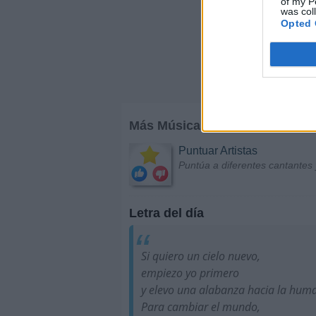
of my P
was col
Opted 
Más Música
Puntuar Artistas
Puntúa a diferentes cantantes 
Letra del día
Si quiero un cielo nuevo,
empiezo yo primero
y elevo una alabanza hacia la hum
Para cambiar el mundo,