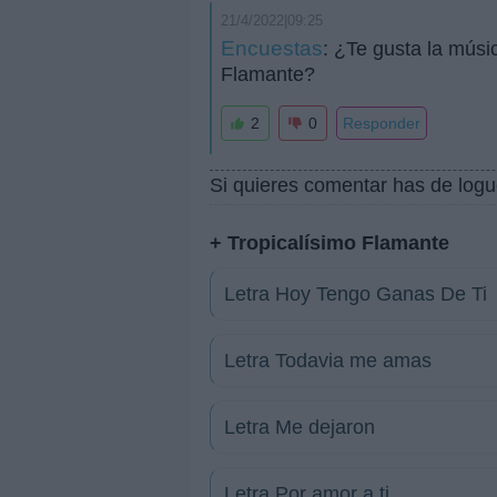
21/4/2022|09:25
Encuestas
: ¿Te gusta la músi
Flamante?
2
0
Responder
Si quieres comentar has de logu
+ Tropicalísimo Flamante
Letra Hoy Tengo Ganas De Ti
Letra Todavia me amas
Letra Me dejaron
Letra Por amor a ti