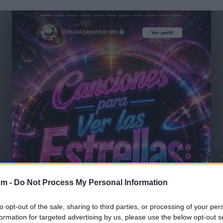
@musicapuntocom
Ver perfil
Ver perfil
om -
Do Not Process My Personal Information
to opt-out of the sale, sharing to third parties, or processing of your per
formation for targeted advertising by us, please use the below opt-out s