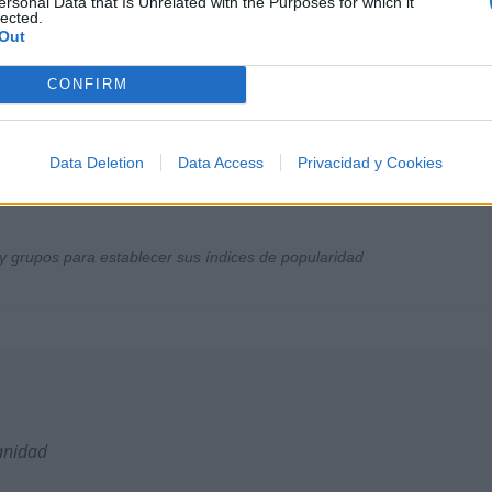
ersonal Data that Is Unrelated with the Purposes for which it
lected.
Out
CONFIRM
Data Deletion
Data Access
Privacidad y Cookies
y grupos para establecer sus índices de popularidad
anidad