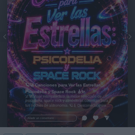
🪐🚀 Canciones para Ver las Estrellas:
Psicodelia y Space Rock 🎸✨
🌌🚀 Viaje intergaláctico: la mejor selección de
psicodelia, space rock y atmósferas cósmicas para
tus noches de astronomía. 🪐🎸 Desconecta, mira
al firmamento y siente la gravedad cero. 💾 ¡Guarda
esta colección para tu próxima noche estrellada!
Añadir un comentario ...
✨⭐