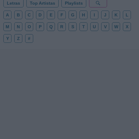
Letras
Top Artistas
Playlists
A
B
C
D
E
F
G
H
I
J
K
L
M
N
O
P
Q
R
S
T
U
V
W
X
Y
Z
#