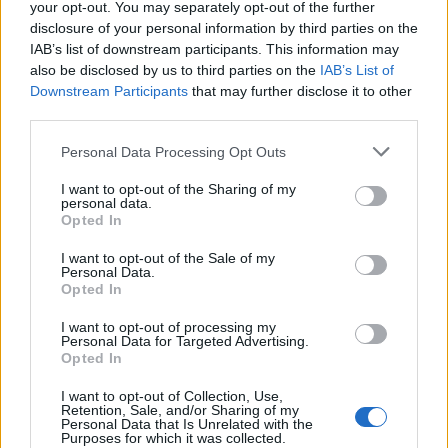
your opt-out. You may separately opt-out of the further
Letra Me dejaron
disclosure of your personal information by third parties on the
IAB’s list of downstream participants. This information may
also be disclosed by us to third parties on the
IAB’s List of
Letra Como vivir sin tu amor
Downstream Participants
that may further disclose it to other
third parties.
+ Letras de Tropicalisimo Flamante
Personal Data Processing Opt Outs
Biografía
Ranking
Fotos
Foro
I want to opt-out of the Sharing of my
personal data.
Opted In
I want to opt-out of the Sale of my
Personal Data.
Opted In
I want to opt-out of processing my
Personal Data for Targeted Advertising.
Opted In
I want to opt-out of Collection, Use,
Retention, Sale, and/or Sharing of my
Personal Data that Is Unrelated with the
Purposes for which it was collected.