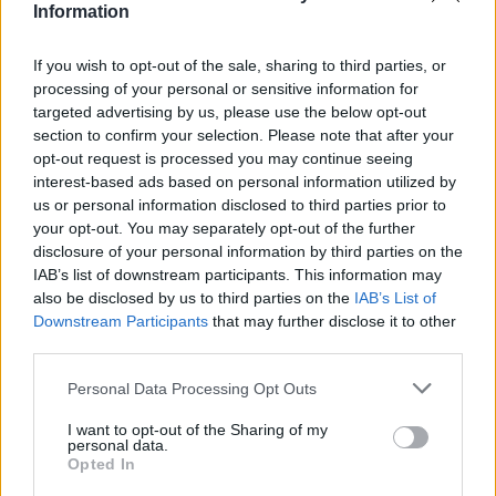
Information
If you wish to opt-out of the sale, sharing to third parties, or
processing of your personal or sensitive information for
targeted advertising by us, please use the below opt-out
section to confirm your selection. Please note that after your
opt-out request is processed you may continue seeing
🪐🚀 Canciones para Ver las Estrellas:
interest-based ads based on personal information utilized by
Psicodelia y Space Rock 🎸✨
us or personal information disclosed to third parties prior to
🌌🚀 Viaje intergaláctico: la mejor selección de
psicodelia, space rock y atmósferas cósmicas para
your opt-out. You may separately opt-out of the further
tus noches de astronomía. 🪐🎸 Desconecta, mira
disclosure of your personal information by third parties on the
al firmamento y siente la gravedad cero. 💾 ¡Guarda
IAB’s list of downstream participants. This information may
esta colección para tu próxima noche estrellada!
Añadir un comentario ...
✨⭐
also be disclosed by us to third parties on the
IAB’s List of
Downstream Participants
that may further disclose it to other
third parties.
Letras
Top Artistas
Playlists
Personal Data Processing Opt Outs
A
B
C
D
E
F
G
H
I
J
K
L
I want to opt-out of the Sharing of my
M
N
O
P
Q
R
S
T
U
V
W
X
personal data.
Opted In
Y
Z
#