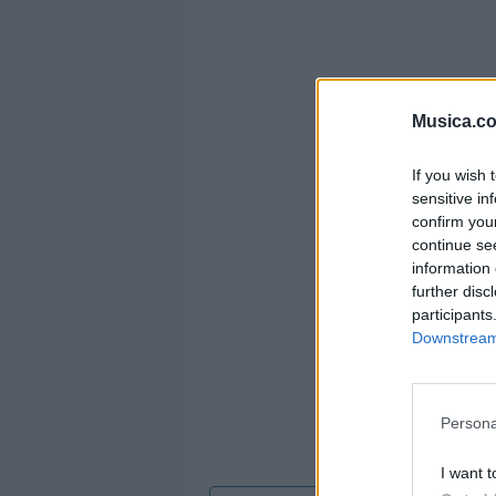
Musica.c
If you wish 
sensitive in
confirm you
continue se
information 
further disc
participants
Downstream 
Persona
I want t