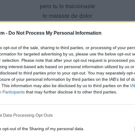
pero tu lo traicionaste
lo mataste de dolor
perdon,perdon
om -
Do Not Process My Personal Information
no hay perdon
to opt-out of the sale, sharing to third parties, or processing of your per
los muertos no sabemos
formation for targeted advertising by us, please use the below opt-out s
r selection. Please note that after your opt-out request is processed y
perdonar.perdonar.
eing interest-based ads based on personal information utilized by us or
llore, llore
disclosed to third parties prior to your opt-out. You may separately opt-
losure of your personal information by third parties on the IAB’s list of
por tu culpa llore.
. This information may also be disclosed by us to third parties on the
IA
y tu feliz gozando gozando,
Participants
that may further disclose it to other third parties.
con el.
l Data Processing Opt Outs
''Guerrita el unico''
o opt-out of the Sharing of my personal data.