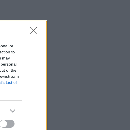
sonal or
ection to
ou may
 personal
out of the
 downstream
B’s List of