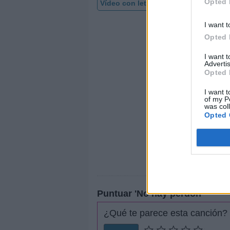
Opted 
Vídeo con letra
I want t
Opted 
I want 
Advertis
Opted 
I want t
of my P
was col
Opted 
Puntuar 'No hay perdon'
¿Qué te parece esta canción?