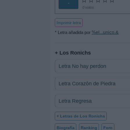
-
0 votos
Imprimir letra
* Letra añadida por
%el...unico.&
+ Los Ronichs
Letra No hay perdon
Letra Corazòn de Piedra
Letra Regresa
+ Letras de Los Ronichs
Biografía
Ranking
Foro