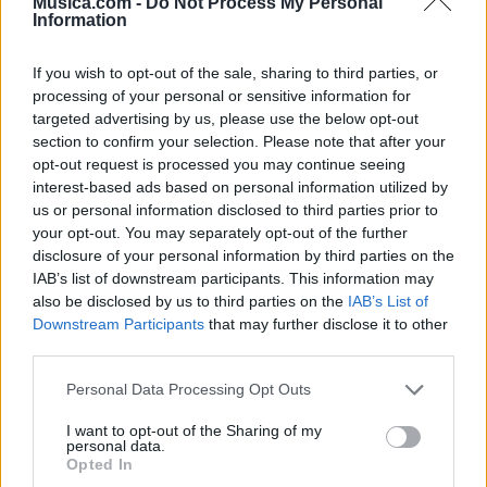
Musica.com -
Do Not Process My Personal
Information
If you wish to opt-out of the sale, sharing to third parties, or
processing of your personal or sensitive information for
targeted advertising by us, please use the below opt-out
section to confirm your selection. Please note that after your
🪐🚀 Canciones para Ver las Estrellas:
opt-out request is processed you may continue seeing
Psicodelia y Space Rock 🎸✨
interest-based ads based on personal information utilized by
🌌🚀 Viaje intergaláctico: la mejor selección de
us or personal information disclosed to third parties prior to
psicodelia, space rock y atmósferas cósmicas para
tus noches de astronomía. 🪐🎸 Desconecta, mira
your opt-out. You may separately opt-out of the further
al firmamento y siente la gravedad cero. 💾 ¡Guarda
disclosure of your personal information by third parties on the
esta colección para tu próxima noche estrellada!
Añadir un comentario ...
IAB’s list of downstream participants. This information may
✨⭐
also be disclosed by us to third parties on the
IAB’s List of
Downstream Participants
that may further disclose it to other
Letras
Top Artistas
Playlists
third parties.
A
B
C
D
E
F
G
H
I
J
K
L
Personal Data Processing Opt Outs
M
N
O
P
Q
R
S
T
U
V
W
X
I want to opt-out of the Sharing of my
personal data.
Opted In
Y
Z
#