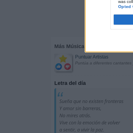
was col
Opted 
Más Música
Puntuar Artistas
Puntúa a diferentes cantantes 
Letra del día
Sueña que no existen fronteras
Y amor sin barreras,
No mires atrás.
Vive con la emoción de volver
a sentir, a vivir la paz.