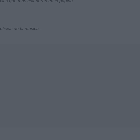
socias que más colaboran en la página
ficios de la música...