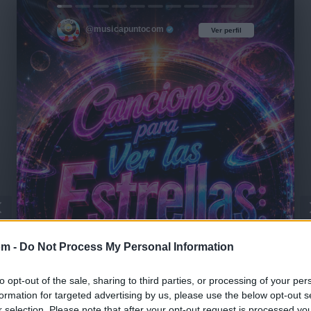
@musicapuntocom
Ver perfil
Ver perfil
om -
Do Not Process My Personal Information
to opt-out of the sale, sharing to third parties, or processing of your per
formation for targeted advertising by us, please use the below opt-out s
r selection. Please note that after your opt-out request is processed y