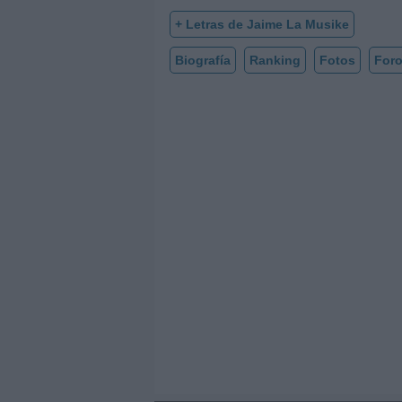
+ Letras de Jaime La Musike
Biografía
Ranking
Fotos
For