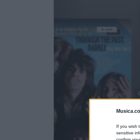
@musicapuntocom
Ver perfil
Ver perfil
fil
fil
Musica.c
If you wish 
sensitive in
)
confirm you