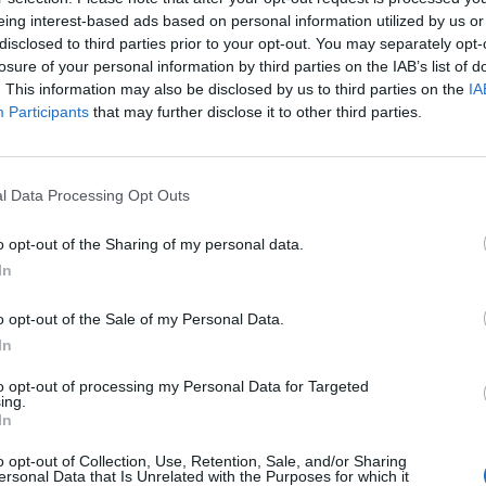
🪐🚀 Canciones para Ver las Estrellas:
eing interest-based ads based on personal information utilized by us or
Psicodelia y Space Rock 🎸✨
disclosed to third parties prior to your opt-out. You may separately opt-
🌌🚀 Viaje intergaláctico: la mejor selección de
losure of your personal information by third parties on the IAB’s list of
psicodelia, space rock y atmósferas cósmicas para
tus noches de astronomía. 🪐🎸 Desconecta, mira
. This information may also be disclosed by us to third parties on the
IA
al firmamento y siente la gravedad cero. 💾 ¡Guarda
Participants
that may further disclose it to other third parties.
esta colección para tu próxima noche estrellada!
Añadir un comentario ...
✨⭐
l Data Processing Opt Outs
o opt-out of the Sharing of my personal data.
I
J
K
L
M
N
O
P
Q
R
S
T
In
o opt-out of the Sale of my Personal Data.
In
to opt-out of processing my Personal Data for Targeted
ing.
In
o opt-out of Collection, Use, Retention, Sale, and/or Sharing
ersonal Data that Is Unrelated with the Purposes for which it