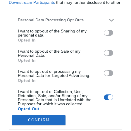
Downstream Participants
that may further disclose it to other
third parties.
🪐🚀 Canciones para Ver las Estrellas:
Psicodelia y Space Rock 🎸✨
Personal Data Processing Opt Outs
🌌🚀 Viaje intergaláctico: la mejor selección de
psicodelia, space rock y atmósferas cósmicas para
tus noches de astronomía. 🪐🎸 Desconecta, mira
I want to opt-out of the Sharing of my
personal data.
al firmamento y siente la gravedad cero. 💾 ¡Guarda
esta colección para tu próxima noche estrellada!
Opted In
Añadir un comentario ...
✨⭐
I want to opt-out of the Sale of my
Personal Data.
Opted In
Letras
Top Artistas
Playlists
I want to opt-out of processing my
A
B
C
D
E
F
G
H
I
J
K
L
Personal Data for Targeted Advertising.
Opted In
M
N
O
P
Q
R
S
T
U
V
W
X
I want to opt-out of Collection, Use,
Y
Z
#
Retention, Sale, and/or Sharing of my
Personal Data that Is Unrelated with the
Purposes for which it was collected.
Opted Out
CONFIRM