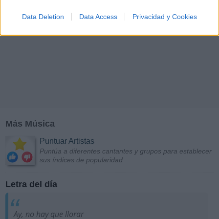
Data Deletion
Data Access
Privacidad y Cookies
Más Música
Puntuar Artistas
Puntúa a diferentes cantantes y grupos para establecer
sus índices de popularidad
Letra del día
Ay, no hay que llorar