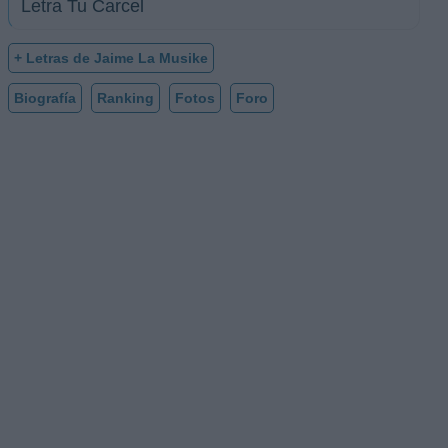
Letra Tu Carcel
+ Letras de Jaime La Musike
Biografía
Ranking
Fotos
Foro