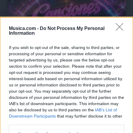
Musica.com -
Do Not Process My Personal
Information
If you wish to opt-out of the sale, sharing to third parties, or
processing of your personal or sensitive information for
targeted advertising by us, please use the below opt-out
section to confirm your selection. Please note that after your
opt-out request is processed you may continue seeing
interest-based ads based on personal information utilized by
us or personal information disclosed to third parties prior to
your opt-out. You may separately opt-out of the further
disclosure of your personal information by third parties on the
IAB’s list of downstream participants. This information may
🪐🚀 Canciones para Ver las Estrellas:
also be disclosed by us to third parties on the
IAB’s List of
Psicodelia y Space Rock 🎸✨
🌌🚀 Viaje intergaláctico: la mejor selección de
Downstream Participants
that may further disclose it to other
psicodelia, space rock y atmósferas cósmicas para
third parties.
tus noches de astronomía. 🪐🎸 Desconecta, mira
al firmamento y siente la gravedad cero. 💾 ¡Guarda