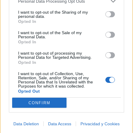
Personal Data Processing Opt Outs
esta colección para tu próxima noche estrellada!
Añadir un comentario ...
✨⭐
I want to opt-out of the Sharing of my
personal data.
Opted In
Letras
Top Artistas
Playlists
I want to opt-out of the Sale of my
A
B
C
D
E
F
G
H
I
J
K
L
Personal Data.
Opted In
M
N
O
P
Q
R
S
T
U
V
W
X
I want to opt-out of processing my
Personal Data for Targeted Advertising.
Y
Z
#
Opted In
I want to opt-out of Collection, Use,
Retention, Sale, and/or Sharing of my
Personal Data that Is Unrelated with the
Purposes for which it was collected.
Opted Out
CONFIRM
Data Deletion
Data Access
Privacidad y Cookies