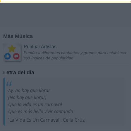
Más Música
Puntuar Artistas
Puntúa a diferentes cantantes y grupos para establecer
sus índices de popularidad
Letra del día
Ay, no hay que llorar
(No hay que llorar)
Que la vida es un carnaval
Que es más bello vivir cantando
'La Vida Es Un Carnaval', Celia Cruz