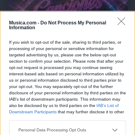
Musica.com -
Do Not Process My Personal
Information
If you wish to opt-out of the sale, sharing to third parties, or
processing of your personal or sensitive information for
targeted advertising by us, please use the below opt-out
section to confirm your selection. Please note that after your
opt-out request is processed you may continue seeing
interest-based ads based on personal information utilized by
us or personal information disclosed to third parties prior to
your opt-out. You may separately opt-out of the further
disclosure of your personal information by third parties on the
IAB’s list of downstream participants. This information may
🪐🚀 Canciones para Ver las Estrellas:
also be disclosed by us to third parties on the
IAB’s List of
Psicodelia y Space Rock 🎸✨
Downstream Participants
that may further disclose it to other
🌌🚀 Viaje intergaláctico: la mejor selección de
psicodelia, space rock y atmósferas cósmicas para
third parties.
tus noches de astronomía. 🪐🎸 Desconecta, mira
al firmamento y siente la gravedad cero. 💾 ¡Guarda
Personal Data Processing Opt Outs
esta colección para tu próxima noche estrellada!
Añadir un comentario ...