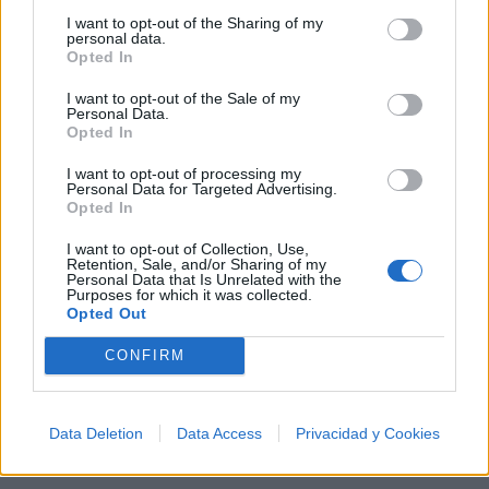
✨⭐
I want to opt-out of the Sharing of my
personal data.
Opted In
Letras
Top Artistas
Playlists
I want to opt-out of the Sale of my
A
B
C
D
E
F
G
H
I
J
K
L
Personal Data.
Opted In
M
N
O
P
Q
R
S
T
U
V
W
X
I want to opt-out of processing my
Personal Data for Targeted Advertising.
Y
Z
#
Opted In
I want to opt-out of Collection, Use,
Retention, Sale, and/or Sharing of my
Personal Data that Is Unrelated with the
Purposes for which it was collected.
Opted Out
CONFIRM
Data Deletion
Data Access
Privacidad y Cookies