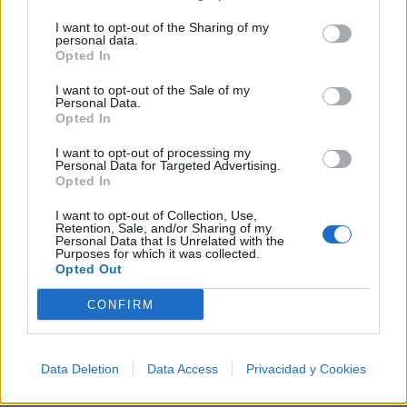
I want to opt-out of the Sharing of my
personal data.
Letras
Top Artistas
Playlists
Opted In
A
B
C
D
E
F
G
H
I
J
K
L
I want to opt-out of the Sale of my
Personal Data.
Opted In
M
N
O
P
Q
R
S
T
U
V
W
X
I want to opt-out of processing my
Y
Z
#
Personal Data for Targeted Advertising.
Opted In
I want to opt-out of Collection, Use,
Retention, Sale, and/or Sharing of my
Personal Data that Is Unrelated with the
Purposes for which it was collected.
Opted Out
CONFIRM
Data Deletion
Data Access
Privacidad y Cookies