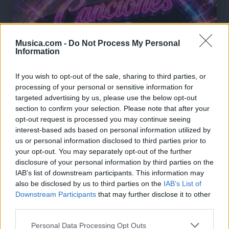
Musica.com -
Do Not Process My Personal
Information
If you wish to opt-out of the sale, sharing to third parties, or
processing of your personal or sensitive information for
targeted advertising by us, please use the below opt-out
section to confirm your selection. Please note that after your
opt-out request is processed you may continue seeing
interest-based ads based on personal information utilized by
us or personal information disclosed to third parties prior to
your opt-out. You may separately opt-out of the further
disclosure of your personal information by third parties on the
🪐🚀 Canciones para Ver las Estrellas:
IAB’s list of downstream participants. This information may
Psicodelia y Space Rock 🎸✨
also be disclosed by us to third parties on the
IAB’s List of
🌌🚀 Viaje intergaláctico: la mejor selección de
Downstream Participants
that may further disclose it to other
psicodelia, space rock y atmósferas cósmicas para
tus noches de astronomía. 🪐🎸 Desconecta, mira
third parties.
al firmamento y siente la gravedad cero. 💾 ¡Guarda
esta colección para tu próxima noche estrellada!
Personal Data Processing Opt Outs
Añadir un comentario ...
✨⭐