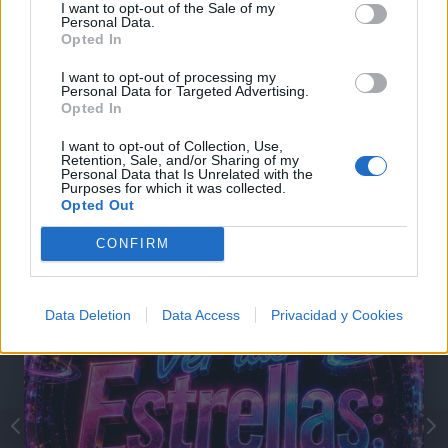
I want to opt-out of the Sale of my
Pellegrinet o 'Tu nombre'
Personal Data.
Opted In
Comentarios (1)
I want to opt-out of processing my
Personal Data for Targeted Advertising.
Opted In
I want to opt-out of Collection, Use,
Retention, Sale, and/or Sharing of my
@musicapuntocom
Ver perfil
Ver perfil
Personal Data that Is Unrelated with the
Purposes for which it was collected.
Opted Out
CONFIRM
Data Deletion
Data Access
Privacidad y Cookies