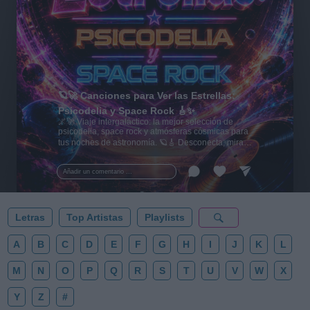
🪐🚀 Canciones para Ver las Estrellas:
Psicodelia y Space Rock 🎸✨
🌌🚀 Viaje intergaláctico: la mejor selección de
psicodelia, space rock y atmósferas cósmicas para
tus noches de astronomía. 🪐🎸 Desconecta, mira
al firmamento y siente la gravedad cero. 💾 ¡Guarda
esta colección para tu próxima noche estrellada!
Añadir un comentario ...
✨⭐
Letras
Top Artistas
Playlists
A
B
C
D
E
F
G
H
I
J
K
L
M
N
O
P
Q
R
S
T
U
V
W
X
Y
Z
#