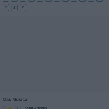
Y
Z
#
Más Música
Puntuar Artistas