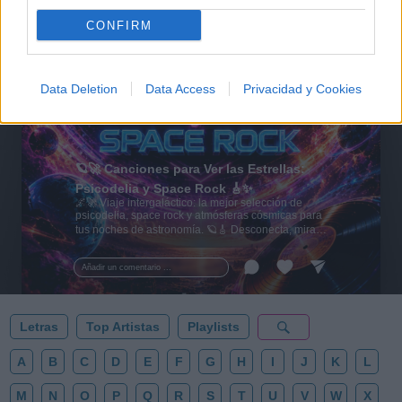
CONFIRM
Data Deletion
Data Access
Privacidad y Cookies
🪐🚀 Canciones para Ver las Estrellas:
Psicodelia y Space Rock 🎸✨
🌌🚀 Viaje intergaláctico: la mejor selección de
psicodelia, space rock y atmósferas cósmicas para
tus noches de astronomía. 🪐🎸 Desconecta, mira
al firmamento y siente la gravedad cero. 💾 ¡Guarda
esta colección para tu próxima noche estrellada!
Añadir un comentario ...
✨⭐
Letras
Top Artistas
Playlists
A
B
C
D
E
F
G
H
I
J
K
L
M
N
O
P
Q
R
S
T
U
V
W
X