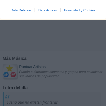
Data Deletion
Data Access
Privacidad y Cookies
Más Música
Puntuar Artistas
Puntúa a diferentes cantantes y grupos para establecer
sus índices de popularidad
Letra del día
Sueña que no existen fronteras