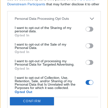
Downstream Participants
that may further disclose it to other
🪐🚀 Canciones para Ver las Estrellas:
third parties.
Psicodelia y Space Rock 🎸✨
🌌🚀 Viaje intergaláctico: la mejor selección de
Personal Data Processing Opt Outs
psicodelia, space rock y atmósferas cósmicas para
tus noches de astronomía. 🪐🎸 Desconecta, mira
I want to opt-out of the Sharing of my
al firmamento y siente la gravedad cero. 💾 ¡Guarda
personal data.
esta colección para tu próxima noche estrellada!
Añadir un comentario ...
✨⭐
Opted In
I want to opt-out of the Sale of my
Personal Data.
Letras
Top Artistas
Playlists
Opted In
A
B
C
D
E
F
G
H
I
J
K
L
I want to opt-out of processing my
Personal Data for Targeted Advertising.
M
N
O
P
Q
R
S
T
U
V
W
X
Opted In
Y
Z
#
I want to opt-out of Collection, Use,
Retention, Sale, and/or Sharing of my
Personal Data that Is Unrelated with the
Purposes for which it was collected.
Opted Out
CONFIRM