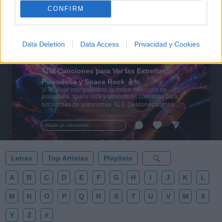
CONFIRM
Data Deletion
Data Access
Privacidad y Cookies
🪐🚀 Canciones para Ver las Estrellas:
Psicodelia y Space Rock 🎸✨
🌌🚀 Viaje intergaláctico: la mejor selección de
psicodelia, space rock y atmósferas cósmicas para
tus noches de astronomía. 🪐🎸 Desconecta, mira
al firmamento y siente la gravedad cero. 💾 ¡Guarda
esta colección para tu próxima noche estrellada!
Añadir un comentario ...
✨⭐
Letras
Top Artistas
Playlists
A
B
C
D
E
F
G
H
I
J
K
L
M
N
O
P
Q
R
S
T
U
V
W
X
Y
Z
#