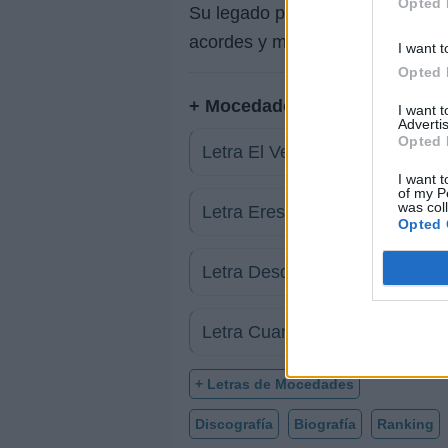
Opted 
Su legado perdurará a lo largo 
acordes y melodías que solo ell
I want t
Opted 
+ Mocedades
I want 
Advertis
Opted 
Letra El Vendedor
I want t
of my P
was col
Letra Eres Tú
Opted 
Letra Desde Que Tú Te Has Id
Letra Cuando Te Miro
+ Letras de Mocedades
Discografía
Biografía
Ranking