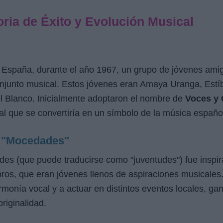
ria de Éxito y Evolución Musical
o, España, durante el año 1967, un grupo de jóvenes am
onjunto musical. Estos jóvenes eran
Amaya Uranga, Estíb
el Blanco
. Inicialmente adoptaron el nombre de
Voces y 
l que se convertiría en un símbolo de la música españo
a "Mocedades"
es (que puede traducirse como "juventudes") fue inspirad
ros, que eran jóvenes llenos de aspiraciones musicales
armonía vocal y a actuar en distintos eventos locales, g
riginalidad.