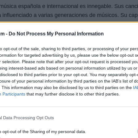
música española e internacional es innegable. Sus canc
ha influenciado a varias generaciones de músicos. Su ca
s y letras profundas es una de las razones por las que 
om -
Do Not Process My Personal Information
 décadas en la escena musical, Mocedades sigue activo
to opt-out of the sale, sharing to third parties, or processing of your per
o. Su música trasciende fronteras y generaciones, dem
formation for targeted advertising by us, please use the below opt-out s
r selection. Please note that after your opt-out request is processed y
as nunca pasan de moda.
eing interest-based ads based on personal information utilized by us or
disclosed to third parties prior to your opt-out. You may separately opt-
losure of your personal information by third parties on the IAB’s list of
. This information may also be disclosed by us to third parties on the
IA
a rica trayectoria que comenzó en una pequeña ciudad d
Participants
that may further disclose it to other third parties.
s comienzos hasta el estrellato internacional, este gru
numerosas etapas, cambios y éxitos, Mocedades ha demo
l Data Processing Opt Outs
por la música y su conexión con el público.
o opt-out of the Sharing of my personal data.
ndo un símbolo de calidad musical y una fuente de ins