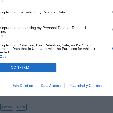
In
del tiempo, garantizando que las futuras generaciones t
os pueden ofrecer.
o opt-out of the Sale of my Personal Data.
In
to opt-out of processing my Personal Data for Targeted
ing.
In
Letra Secretaria
o opt-out of Collection, Use, Retention, Sale, and/or Sharing
ersonal Data that Is Unrelated with the Purposes for which it
lected.
Letra Promesa de amor
Out
CONFIRM
o
Letra Amor De Hombre
Letra Tómame O Déjame
Data Deletion
Data Access
Privacidad y Cookies
Fotos
Foro