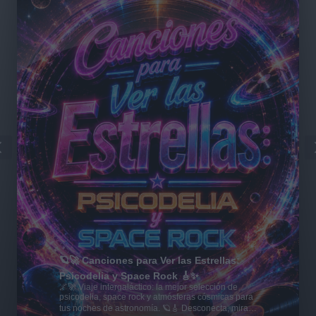
🪐🚀 Canciones para Ver las Estrellas:
Psicodelia y Space Rock 🎸✨
🌌🚀 Viaje intergaláctico: la mejor selección de
psicodelia, space rock y atmósferas cósmicas para
tus noches de astronomía. 🪐🎸 Desconecta, mira