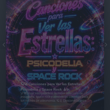
🪐🚀 Canciones para Ver las Estrellas:
Psicodelia y Space Rock 🎸✨
🌌🚀 Viaje intergaláctico: la mejor selección de
psicodelia, space rock y atmósferas cósmicas para
tus noches de astronomía. 🪐🎸 Desconecta, mira
al firmamento y siente la gravedad cero. 💾 ¡Guarda
esta colección para tu próxima noche estrellada!