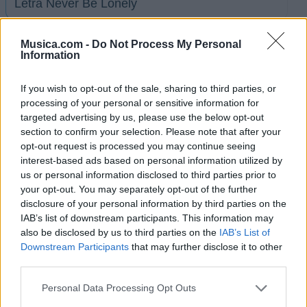
Letra Never Be Lonely
Letra Love it when you call
Musica.com -
Do Not Process My Personal
Information
Letra Join with us
If you wish to opt-out of the sale, sharing to third parties, or
processing of your personal or sensitive information for
targeted advertising by us, please use the below opt-out
Letra Love it when you call (en español)
section to confirm your selection. Please note that after your
opt-out request is processed you may continue seeing
interest-based ads based on personal information utilized by
+ Letras de The Feeling
us or personal information disclosed to third parties prior to
your opt-out. You may separately opt-out of the further
Discografía
Biografía
Ranking
Fotos
Foro
disclosure of your personal information by third parties on the
IAB’s list of downstream participants. This information may
also be disclosed by us to third parties on the
IAB’s List of
Ranking de The Feeling
Downstream Participants
that may further disclose it to other
third parties.
The Feeling
no está entre los 500 artistas más
Personal Data Processing Opt Outs
apoyados y visitados de esta semana.