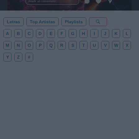
Añadir un comentario ...
✨⭐
Letras
Top Artistas
Playlists
A
B
C
D
E
F
G
H
I
J
K
L
M
N
O
P
Q
R
S
T
U
V
W
X
Y
Z
#