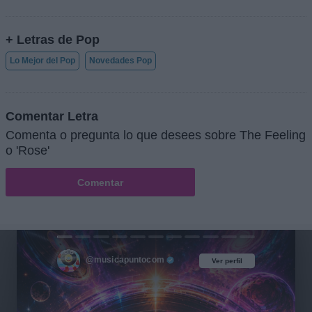
+ Letras de Pop
Lo Mejor del Pop
Novedades Pop
Comentar Letra
Comenta o pregunta lo que desees sobre The Feeling
o 'Rose'
Comentar
@musicapuntocom
Ver perfil
Ver perfil