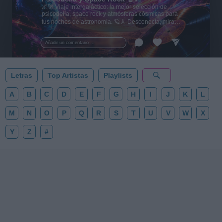
🌌🚀 Viaje intergaláctico: la mejor selección de
psicodelia, space rock y atmósferas cósmicas para
tus noches de astronomía. 🪐🎸 Desconecta, mira
al firmamento y siente la gravedad cero. 💾 ¡Guarda
esta colección para tu próxima noche estrellada!
Añadir un comentario ...
✨⭐
Letras
Top Artistas
Playlists
A
B
C
D
E
F
G
H
I
J
K
L
M
N
O
P
Q
R
S
T
U
V
W
X
Y
Z
#