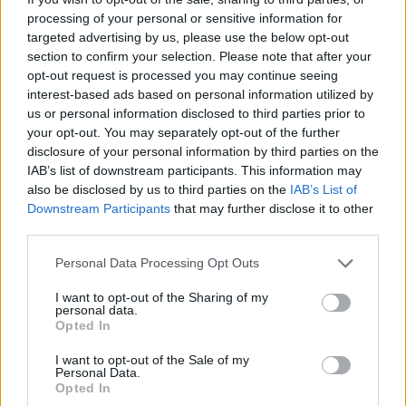
processing of your personal or sensitive information for
Ranking de Papashanty Sound System
targeted advertising by us, please use the below opt-out
section to confirm your selection. Please note that after your
Papashanty Sound System
no está entre los 500
opt-out request is processed you may continue seeing
artistas más apoyados y visitados de esta semana.
interest-based ads based on personal information utilized by
us or personal information disclosed to third parties prior to
¿Apoyar a Papashanty Sound System?
your opt-out. You may separately opt-out of the further
disclosure of your personal information by third parties on the
1
0
IAB’s list of downstream participants. This information may
also be disclosed by us to third parties on the
IAB’s List of
Downstream Participants
that may further disclose it to other
Ranking de Papashanty Sound System
TOP Música
third parties.
Personal Data Processing Opt Outs
I want to opt-out of the Sharing of my
personal data.
Opted In
I want to opt-out of the Sale of my
Personal Data.
Opted In