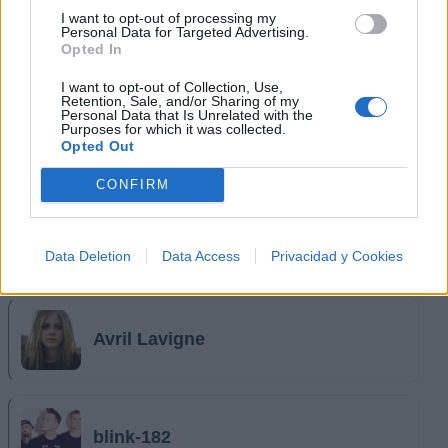
I want to opt-out of processing my
Personal Data for Targeted Advertising.
Opted In
I want to opt-out of Collection, Use,
Retention, Sale, and/or Sharing of my
Personal Data that Is Unrelated with the
Purposes for which it was collected.
Opted Out
Música Relacionada
CONFIRM
Aerosmith
Data Deletion
Data Access
Privacidad y Cookies
Avril Lavigne
blink-182