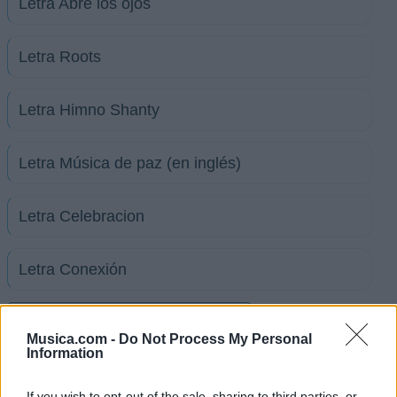
Letra Abre los ojos
Letra Roots
Letra Himno Shanty
Letra Música de paz (en inglés)
Letra Celebracion
Letra Conexión
+ Letras de Papashanty Sound System
Musica.com -
Do Not Process My Personal
Biografía
Ranking
Fotos
Foro
Information
If you wish to opt-out of the sale, sharing to third parties, or