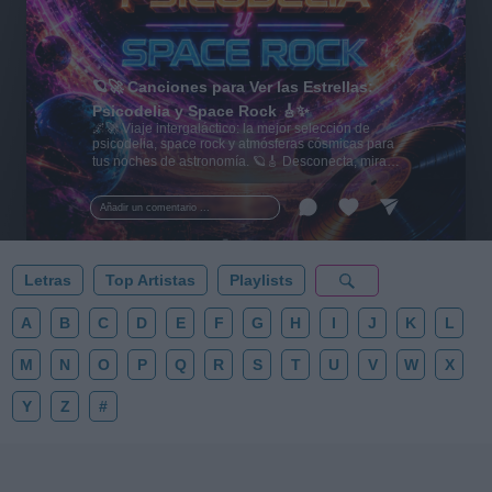
🪐🚀 Canciones para Ver las Estrellas:
Psicodelia y Space Rock 🎸✨
🌌🚀 Viaje intergaláctico: la mejor selección de
psicodelia, space rock y atmósferas cósmicas para
tus noches de astronomía. 🪐🎸 Desconecta, mira
al firmamento y siente la gravedad cero. 💾 ¡Guarda
esta colección para tu próxima noche estrellada!
Añadir un comentario ...
✨⭐
Letras
Top Artistas
Playlists
A
B
C
D
E
F
G
H
I
J
K
L
M
N
O
P
Q
R
S
T
U
V
W
X
Y
Z
#