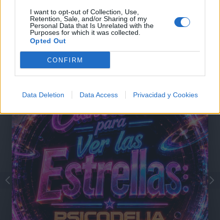
I want to opt-out of Collection, Use,
Retention, Sale, and/or Sharing of my
Personal Data that Is Unrelated with the
Purposes for which it was collected.
Opted Out
@musicapuntocom
Ver perfil
Ver perfil
CONFIRM
Data Deletion
Data Access
Privacidad y Cookies