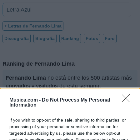
Letra Azul
+ Letras de Fernando Lima
Discografía
Biografía
Ranking
Fotos
Foro
Ranking de Fernando Lima
Fernando Lima
no está entre los 500 artistas más
apoyados y visitados de esta semana.
¿Apoyar a Fernando Lima?
Musica.com -
Do Not Process My Personal
Information
36
5
If you wish to opt-out of the sale, sharing to third parties, or
processing of your personal or sensitive information for
Ranking de Fernando Lima
TOP Música
targeted advertising by us, please use the below opt-out
section to confirm your selection. Please note that after your