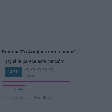
Puntuar 'En Aranjuez con tu amor'
¿Qué te parece esta canción?
4,71
7 votos
Imprimir letra
* Letra añadida por
K ® ! $ t y