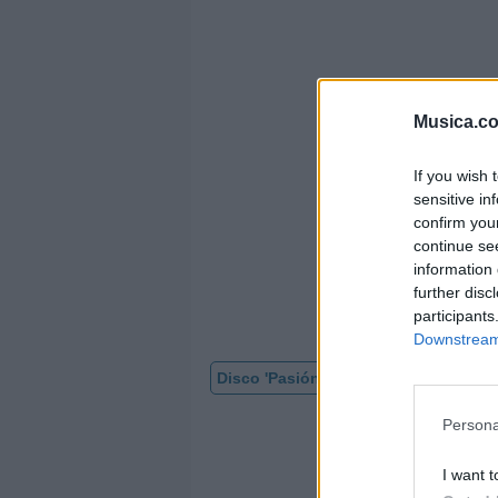
Musica.c
If you wish 
sensitive in
confirm you
continue se
information 
further disc
participants
Downstream 
Disco 'Pasión'
Vídeo con letra
Persona
I want t