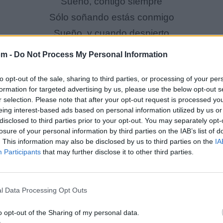
Sueño, contigo siempre
Sólo soñando estás conmigo
Sueño, y cuando despierto
Me encuentro solo y no estás junto a mí
om -
Do Not Process My Personal Information
Cierro mis ojos para mirar
to opt-out of the sale, sharing to third parties, or processing of your per
formation for targeted advertising by us, please use the below opt-out s
Dentro de mí
r selection. Please note that after your opt-out request is processed y
Y así tenerte, junto a mí
eing interest-based ads based on personal information utilized by us or
disclosed to third parties prior to your opt-out. You may separately opt-
losure of your personal information by third parties on the IAB’s list of
Junto a mí
. This information may also be disclosed by us to third parties on the
IA
Participants
that may further disclose it to other third parties.
l Data Processing Opt Outs
o opt-out of the Sharing of my personal data.