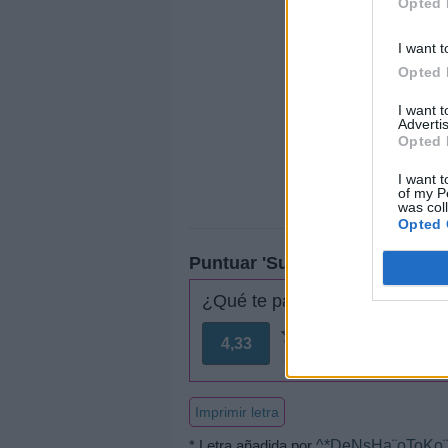
Opted 
I want t
Opted 
I want 
Advertis
Opted 
I want t
of my P
was col
Opted 
Puntuar 'Sueño'
¿Qué te parece esta canción?
4,33
6 votos
Imprimir letra
* Letra añadida por
^*DeNsHa¨oToKo