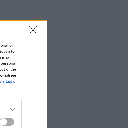
sonal or
ection to
ou may
 personal
out of the
 downstream
B’s List of