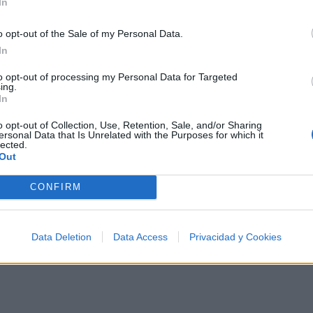
In
por qué nadie me dijo:
"chaval escápate".
o opt-out of the Sale of my Personal Data.
In
No hay billete de vuelta
to opt-out of processing my Personal Data for Targeted
una vez que se toma
ing.
In
el tren que lleva al apeadero
de Babel.
o opt-out of Collection, Use, Retention, Sale, and/or Sharing
ersonal Data that Is Unrelated with the Purposes for which it
lected.
Out
CONFIRM
Data Deletion
Data Access
Privacidad y Cookies