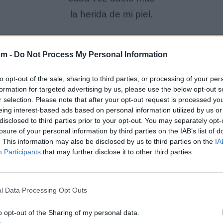
la herida de mi piel.
Algún dios aburrido
om -
Do Not Process My Personal Information
ideó esta manera
de querer escapar
to opt-out of the sale, sharing to third parties, or processing of your per
formation for targeted advertising by us, please use the below opt-out s
pero cómo y a dónde
r selection. Please note that after your opt-out request is processed y
algún diablo alcohólico
eing interest-based ads based on personal information utilized by us or
disclosed to third parties prior to your opt-out. You may separately opt-
hizo que me perdiera
losure of your personal information by third parties on the IAB’s list of
por los túneles de la torre
. This information may also be disclosed by us to third parties on the
IA
Participants
that may further disclose it to other third parties.
de Babel
el trapecista empeñó su red.
l Data Processing Opt Outs
Barrio Chino del mundo,
o opt-out of the Sharing of my personal data.
bulevar de Sodoma