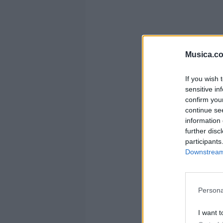
Musica.c
If you wish 
sensitive in
confirm you
continue se
information 
further disc
participants
Downstream 
Persona
I want t