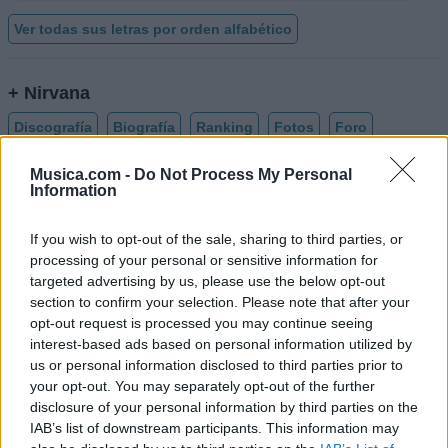
Ver todas sus letras por orden alfabético
+ Nirvana
Discografía
Biografía
Ranking
Fotos
Foro
Añadir Letra
Musica.com -
Do Not Process My Personal
Information
If you wish to opt-out of the sale, sharing to third parties, or
Biografía de Nirvana
processing of your personal or sensitive information for
Nirvana: La Revolución del Grunge que
targeted advertising by us, please use the below opt-out
Sacudió al Mundo
section to confirm your selection. Please note that after your
opt-out request is processed you may continue seeing
interest-based ads based on personal information utilized by
us or personal information disclosed to third parties prior to
Ranking de Nirvana
your opt-out. You may separately opt-out of the further
disclosure of your personal information by third parties on the
Nirvana
no está entre los 500 artistas más
IAB’s list of downstream participants. This information may
apoyados y visitados de esta semana, su mejor