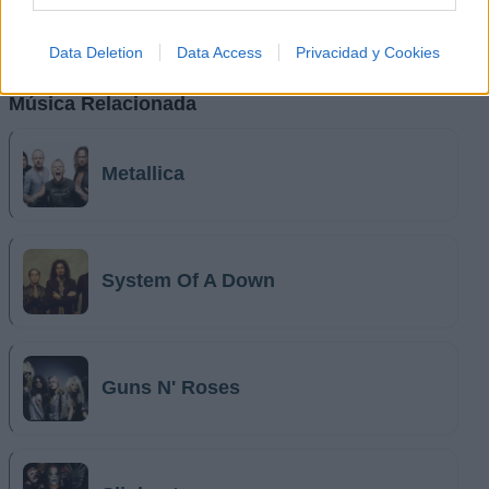
Data Deletion
Data Access
Privacidad y Cookies
Música Relacionada
Metallica
System Of A Down
Guns N' Roses