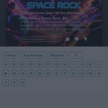
🪐🚀 Canciones para Ver las Estrellas:
Psicodelia y Space Rock 🎸✨
🌌🚀 Viaje intergaláctico: la mejor selección de
psicodelia, space rock y atmósferas cósmicas para
tus noches de astronomía. 🪐🎸 Desconecta, mira
al firmamento y siente la gravedad cero. 💾 ¡Guarda
esta colección para tu próxima noche estrellada!
Añadir un comentario ...
✨⭐
Letras
Top Artistas
Playlists
A
B
C
D
E
F
G
H
I
J
K
L
M
N
O
P
Q
R
S
T
U
V
W
X
Y
Z
#