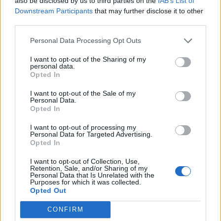
also be disclosed by us to third parties on the
IAB’s List of
puesto ha sido el
53º
en junio de 2012.
Downstream Participants
that may further disclose it to other
third parties.
¿Apoyar a Nirvana?
Personal Data Processing Opt Outs
315
8
I want to opt-out of the Sharing of my
personal data.
Opted In
Ranking de Nirvana
TOP Música
I want to opt-out of the Sale of my
Personal Data.
Opted In
I want to opt-out of processing my
Personal Data for Targeted Advertising.
Opted In
I want to opt-out of Collection, Use,
Retention, Sale, and/or Sharing of my
Personal Data that Is Unrelated with the
Purposes for which it was collected.
Opted Out
CONFIRM