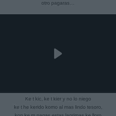
otro pagaras…
Ke t kic, ke t kier y no lo niego
ke t he kerido komo al mas lindo tesoro,
kon ke m pagas estas lagrimas ke lloro