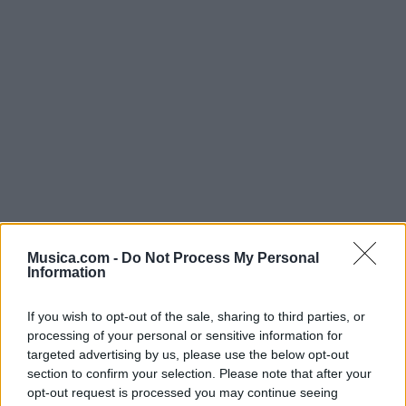
Musica.com -
Do Not Process My Personal
Information
Comentar Letra
If you wish to opt-out of the sale, sharing to third parties, or
processing of your personal or sensitive information for
Comenta o pregunta lo que desees sobre Banda La
targeted advertising by us, please use the below opt-out
Teco o 'Con que me pagas'
section to confirm your selection. Please note that after your
opt-out request is processed you may continue seeing
Comentarios (1)