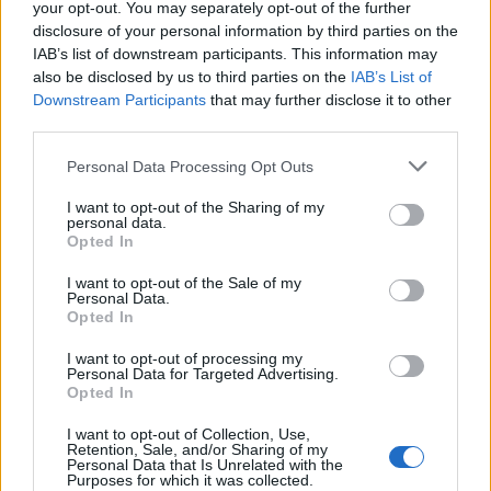
your opt-out. You may separately opt-out of the further
disclosure of your personal information by third parties on the
IAB’s list of downstream participants. This information may
also be disclosed by us to third parties on the
IAB’s List of
Downstream Participants
that may further disclose it to other
third parties.
Personal Data Processing Opt Outs
🪐🚀 Canciones para Ver las Estrellas:
I want to opt-out of the Sharing of my
Psicodelia y Space Rock 🎸✨
personal data.
🌌🚀 Viaje intergaláctico: la mejor selección de
Opted In
psicodelia, space rock y atmósferas cósmicas para
tus noches de astronomía. 🪐🎸 Desconecta, mira
I want to opt-out of the Sale of my
al firmamento y siente la gravedad cero. 💾 ¡Guarda
Personal Data.
esta colección para tu próxima noche estrellada!
Opted In
Añadir un comentario ...
✨⭐
I want to opt-out of processing my
Personal Data for Targeted Advertising.
Letras
Top Artistas
Playlists
Opted In
A
B
C
D
E
F
G
H
I
J
K
L
I want to opt-out of Collection, Use,
Retention, Sale, and/or Sharing of my
Personal Data that Is Unrelated with the
M
N
O
P
Q
R
S
T
U
V
W
X
Purposes for which it was collected.