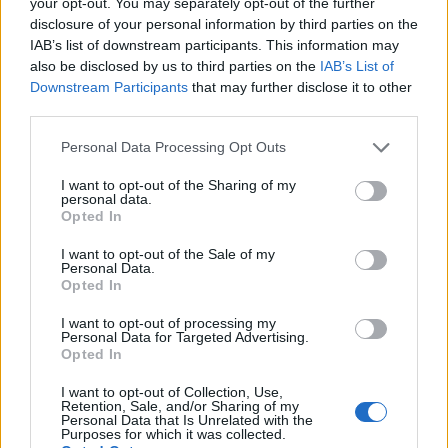
your opt-out. You may separately opt-out of the further
disclosure of your personal information by third parties on the
IAB’s list of downstream participants. This information may
also be disclosed by us to third parties on the
IAB’s List of
Downstream Participants
that may further disclose it to other
third parties.
Personal Data Processing Opt Outs
Comentar Letra
I want to opt-out of the Sharing of my
personal data.
Comenta o pregunta lo que desees sobre Lisa
Opted In
Gerrard o 'The Black Opal'
I want to opt-out of the Sale of my
Personal Data.
Comentar
Opted In
I want to opt-out of processing my
Personal Data for Targeted Advertising.
Opted In
@musicapuntocom
Ver perfil
Ver perfil
I want to opt-out of Collection, Use,
Retention, Sale, and/or Sharing of my
Personal Data that Is Unrelated with the
Purposes for which it was collected.