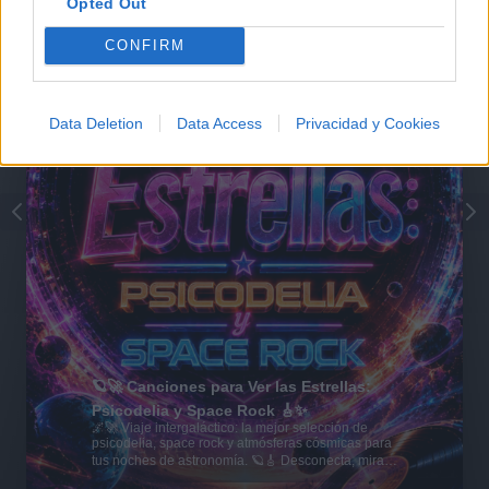
Opted Out
CONFIRM
Data Deletion
Data Access
Privacidad y Cookies
🪐🚀 Canciones para Ver las Estrellas:
Psicodelia y Space Rock 🎸✨
🌌🚀 Viaje intergaláctico: la mejor selección de
psicodelia, space rock y atmósferas cósmicas para
tus noches de astronomía. 🪐🎸 Desconecta, mira
al firmamento y siente la gravedad cero. 💾 ¡Guarda