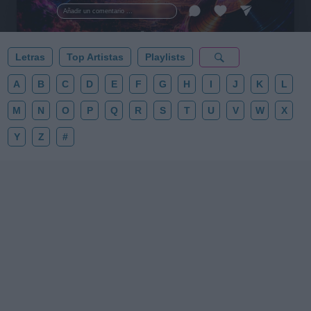
esta colección para tu próxima noche estrellada!
Añadir un comentario ...
✨⭐
Letras
Top Artistas
Playlists
A
B
C
D
E
F
G
H
I
J
K
L
M
N
O
P
Q
R
S
T
U
V
W
X
Y
Z
#