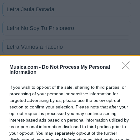
Letra Jaula Dorada
Letra No Soy Tu Prisionero
Letra Vamos a hacerlo
Letra Se acabaron las caricias
Musica.com -
Do Not Process My Personal
Information
Letra Piel de azucar
If you wish to opt-out of the sale, sharing to third parties, or
processing of your personal or sensitive information for
targeted advertising by us, please use the below opt-out
Letra Con que me pagas
section to confirm your selection. Please note that after your
opt-out request is processed you may continue seeing
+ Letras de Banda La Teco
interest-based ads based on personal information utilized by
us or personal information disclosed to third parties prior to
Biografía
Ranking
Fotos
Foro
your opt-out. You may separately opt-out of the further
disclosure of your personal information by third parties on the