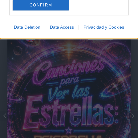
Comentarios (1)
CONFIRM
Data Deletion
Data Access
Privacidad y Cookies
@musicapuntocom
Ver perfil
Ver perfil