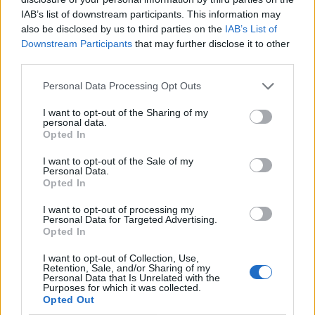
IAB’s list of downstream participants. This information may
also be disclosed by us to third parties on the
IAB’s List of
Downstream Participants
that may further disclose it to other
third parties.
Personal Data Processing Opt Outs
I want to opt-out of the Sharing of my
personal data.
Opted In
I want to opt-out of the Sale of my
Personal Data.
Opted In
I want to opt-out of processing my
Personal Data for Targeted Advertising.
Opted In
Comentar Letra
I want to opt-out of Collection, Use,
Retention, Sale, and/or Sharing of my
Comenta o pregunta lo que desees sobre Banda La
Personal Data that Is Unrelated with the
Teco o 'De Su Vida Me Ire'
Purposes for which it was collected.
Opted Out