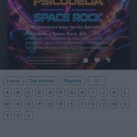
🪐🚀 Canciones para Ver las Estrellas:
Psicodelia y Space Rock 🎸✨
🌌🚀 Viaje intergaláctico: la mejor selección de
psicodelia, space rock y atmósferas cósmicas para
tus noches de astronomía. 🪐🎸 Desconecta, mira
al firmamento y siente la gravedad cero. 💾 ¡Guarda
esta colección para tu próxima noche estrellada!
Añadir un comentario ...
✨⭐
Letras
Top Artistas
Playlists
A
B
C
D
E
F
G
H
I
J
K
L
M
N
O
P
Q
R
S
T
U
V
W
X
Y
Z
#