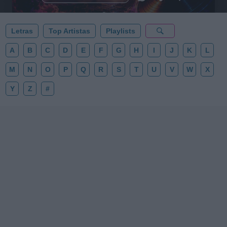
✨⭐
Letras
Top Artistas
Playlists
A
B
C
D
E
F
G
H
I
J
K
L
M
N
O
P
Q
R
S
T
U
V
W
X
Y
Z
#