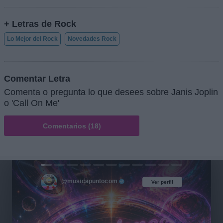
+ Letras de Rock
Lo Mejor del Rock
Novedades Rock
Comentar Letra
Comenta o pregunta lo que desees sobre Janis Joplin
o 'Call On Me'
Comentarios (18)
@musicapuntocom
Ver perfil
Ver perfil