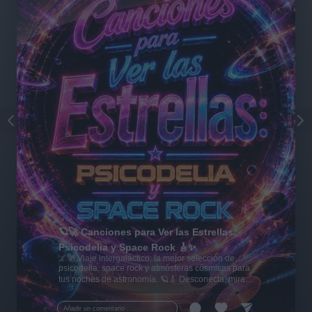
🪐🚀 Canciones para Ver las Estrellas:
Psicodelia y Space Rock 🎸✨
🌌🚀 Viaje intergaláctico: la mejor selección de
psicodelia, space rock y atmósferas cósmicas para
tus noches de astronomía. 🪐🎸 Desconecta, mira
al firmamento y siente la gravedad cero. 💾 ¡Guarda
esta colección para tu próxima noche estrellada!
Añadir un comentario ...