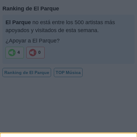
Ranking de El Parque
El Parque
no está entre los 500 artistas más
apoyados y visitados de esta semana.
¿Apoyar a El Parque?
4
0
Ranking de El Parque
TOP Música