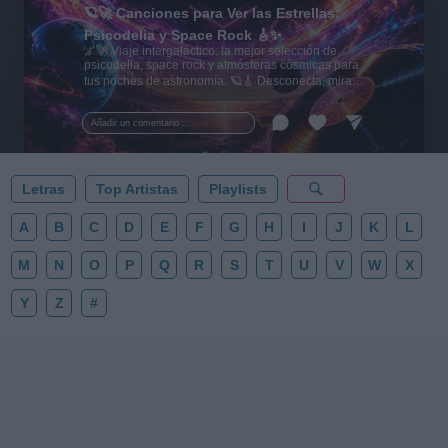
🪐🚀 Canciones para Ver las Estrellas:
Psicodelia y Space Rock 🎸✨
🌌🚀 Viaje intergaláctico: la mejor selección de
psicodelia, space rock y atmósferas cósmicas para
tus noches de astronomía. 🪐🎸 Desconecta, mira
al firmamento y siente la gravedad cero. 💾 ¡Guarda
esta colección para tu próxima noche estrellada!
Añadir un comentario ...
✨⭐
Letras
Top Artistas
Playlists
A
B
C
D
E
F
G
H
I
J
K
L
M
N
O
P
Q
R
S
T
U
V
W
X
Y
Z
#