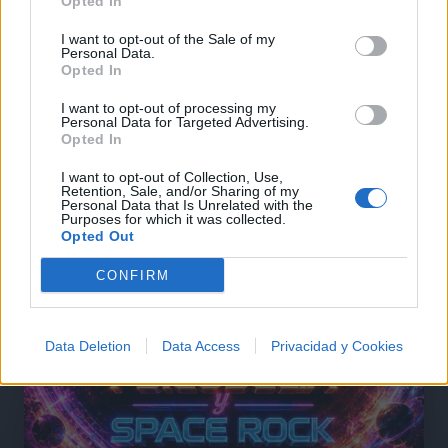
Opted In
I want to opt-out of the Sale of my
@musicapuntocom
Ver perfil
Ver perfil
Personal Data.
Opted In
I want to opt-out of processing my
Personal Data for Targeted Advertising.
Opted In
I want to opt-out of Collection, Use,
Retention, Sale, and/or Sharing of my
Personal Data that Is Unrelated with the
Purposes for which it was collected.
Opted Out
CONFIRM
Data Deletion
Data Access
Privacidad y Cookies