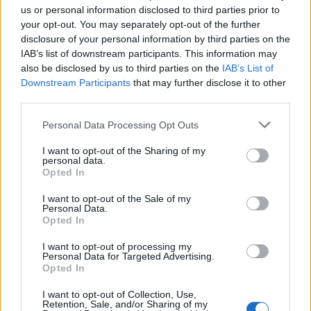
us or personal information disclosed to third parties prior to
your opt-out. You may separately opt-out of the further
disclosure of your personal information by third parties on the
IAB’s list of downstream participants. This information may
also be disclosed by us to third parties on the
IAB’s List of
Downstream Participants
that may further disclose it to other
third parties.
+ Letras de Rock
Personal Data Processing Opt Outs
Lo Mejor del Rock
Novedades Rock
I want to opt-out of the Sharing of my
personal data.
Opted In
Comentar Letra
I want to opt-out of the Sale of my
Personal Data.
Comenta o pregunta lo que desees sobre El Parque o
Opted In
'Cuántas Noches'
I want to opt-out of processing my
Personal Data for Targeted Advertising.
Comentarios (1)
Opted In
I want to opt-out of Collection, Use,
Retention, Sale, and/or Sharing of my