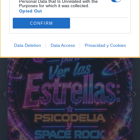
Personal Data that Is Unrelated with the
Purposes for which it was collected.
Opted Out
@musicapuntocom
Ver perfil
Ver perfil
CONFIRM
Data Deletion
Data Access
Privacidad y Cookies