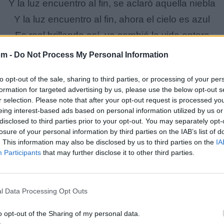
Y la luz encuentro al fin, se aclaró aquella niebla
Y la luz encuentro al fin, ahora el cielo es azul
Es real brillando así, ya cambió la vida entera
Esta vez todo es diferente, veo en ti la luz
om -
Do Not Process My Personal Information
Veo en ti la luz
to opt-out of the sale, sharing to third parties, or processing of your per
formation for targeted advertising by us, please use the below opt-out s
r selection. Please note that after your opt-out request is processed y
lícula 'Enredados', se nos cuenta una historia de transf
eing interest-based ads based on personal information utilized by us or
disclosed to third parties prior to your opt-out. You may separately opt-
do, donde se encontraba perdido y sin poder ver con cla
losure of your personal information by third parties on the IAB’s list of
. This information may also be disclosed by us to third parties on the
IA
Participants
that may further disclose it to other third parties.
va las estrellas y todo se vuelve claro y luminoso. La nie
cuenta de que ha encontrado la luz que tanto buscaba, y
l Data Processing Opt Outs
través de la presencia de otra persona especial, todo s
o opt-out of the Sharing of my personal data.