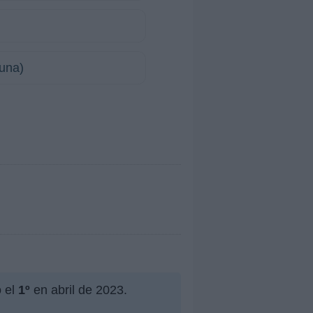
luna)
o el
1º
en abril de 2023.