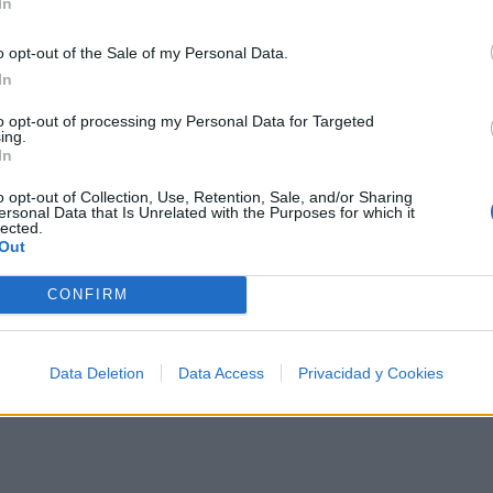
a estrella brillante que ilumina el camino y trae clarida
In
s una canción que celebra la transformación personal, el 
o opt-out of the Sale of my Personal Data.
 luz en nuestras vidas. Una oda a la belleza de ver las 
In
to opt-out of processing my Personal Data for Targeted
ing.
In
o opt-out of Collection, Use, Retention, Sale, and/or Sharing
ersonal Data that Is Unrelated with the Purposes for which it
lected.
Out
CONFIRM
Data Deletion
Data Access
Privacidad y Cookies