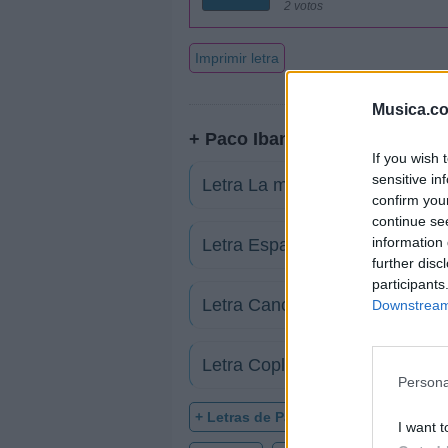
2 votos
Imprimir letra
Musica.c
+ Paco Ibanez
If you wish 
sensitive in
Letra La mala reputación
confirm you
continue se
information 
Letra España en marcha
further disc
participants
Letra Canción Del Jinete
Downstream 
Letra Coplas A La Muerte De 
Persona
+ Letras de Paco Ibanez
I want t