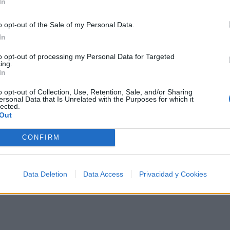
In
o
o opt-out of the Sale of my Personal Data.
In
to opt-out of processing my Personal Data for Targeted
ing.
 500 artistas más apoyados y visitados de esta semana.
In
o opt-out of Collection, Use, Retention, Sale, and/or Sharing
ersonal Data that Is Unrelated with the Purposes for which it
lected.
Out
CONFIRM
ca
Data Deletion
Data Access
Privacidad y Cookies