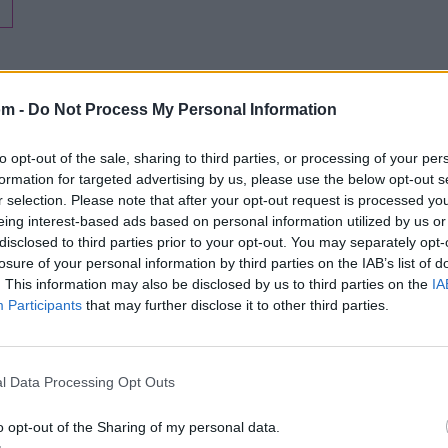
om -
Do Not Process My Personal Information
to opt-out of the sale, sharing to third parties, or processing of your per
formation for targeted advertising by us, please use the below opt-out s
Letra Canción para un maño
r selection. Please note that after your opt-out request is processed y
eing interest-based ads based on personal information utilized by us or
disclosed to third parties prior to your opt-out. You may separately opt-
Letra A Galopar
losure of your personal information by third parties on the IAB’s list of
. This information may also be disclosed by us to third parties on the
IA
Letra Como Tú
Participants
that may further disclose it to other third parties.
Su Padre
Letra Dejame En Paz Amor T
l Data Processing Opt Outs
o opt-out of the Sharing of my personal data.