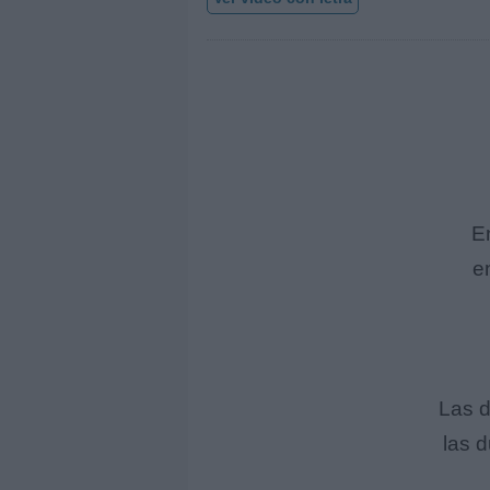
E
e
Las d
las d