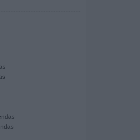
as
as
iendas
iendas