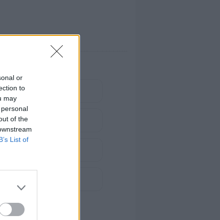
sonal or
ection to
ou may
 personal
out of the
 downstream
B’s List of
irano