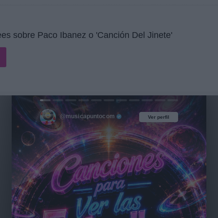
es sobre Paco Ibanez o 'Canción Del Jinete'
@musicapuntocom
Ver perfil
Ver perfil