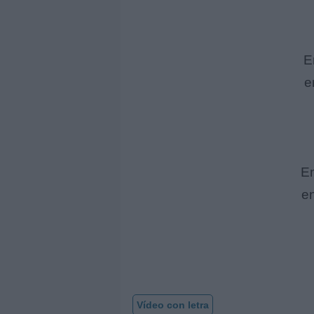
E
e
En
en
Vídeo con letra