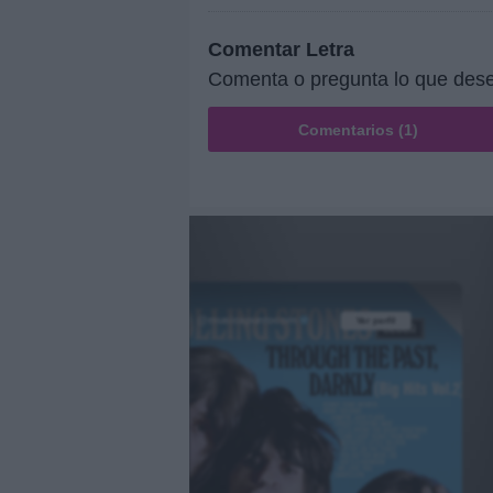
Comentar Letra
Comenta o pregunta lo que dese
Comentarios (1)
@musicapuntocom
Ver perfil
Ver perfil
fil
fil