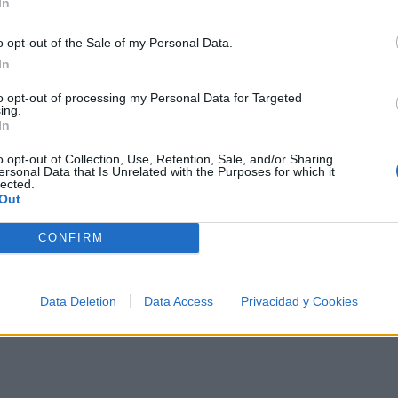
In
cercado de su mujer y de sus hijos y hermanos
o opt-out of the Sale of my Personal Data.
y criados
In
y el alma quien se la dio, la cual la vio en el cielo
to opt-out of processing my Personal Data for Targeted
en su gloria
ing.
In
y aunque la vida perdió, dejonos harto consuelo
o opt-out of Collection, Use, Retention, Sale, and/or Sharing
su memoria
ersonal Data that Is Unrelated with the Purposes for which it
lected.
Out
CONFIRM
Data Deletion
Data Access
Privacidad y Cookies