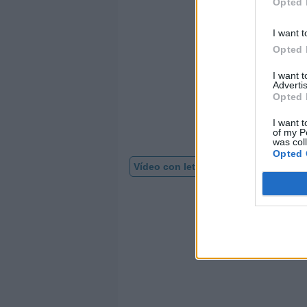
Opted 
I want t
Opted 
I want 
Advertis
Opted 
I want t
of my P
was col
Opted 
Vídeo con letra