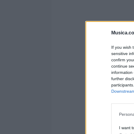
Musica.c
If you wish 
sensitive in
confirm you
v
continue se
information 
further disc
participants
Downstream 
Persona
I want t