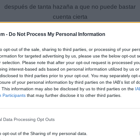
después de tanta hazaña a que no puede bastar
cuenta cierta
en la su villa de ocaña vino la muerte a llamar
om -
Do Not Process My Personal Information
a su puerta
Diciendo buen caballero dejad el mundo engañoso
to opt-out of the sale, sharing to third parties, or processing of your per
formation for targeted advertising by us, please use the below opt-out s
y sus halagos
r selection. Please note that after your opt-out request is processed y
uestro corazón de acero muestre su esfuerzo famo
eing interest-based ads based on personal information utilized by us or
disclosed to third parties prior to your opt-out. You may separately opt-
en este trago
losure of your personal information by third parties on the IAB’s list of
y pues de vida y salud hicisteis tan poca cuenta
. This information may also be disclosed by us to third parties on the
IA
Participants
that may further disclose it to other third parties.
por la fama
esfuércese la virtud para sufrir esta afrenta
que os llama
l Data Processing Opt Outs
Así con tal entender todos sentidos humanos
o opt-out of the Sharing of my personal data.
conservados