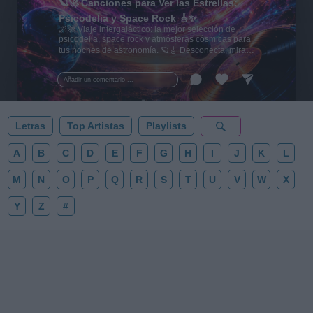
🪐🚀 Canciones para Ver las Estrellas:
Psicodelia y Space Rock 🎸✨
🌌🚀 Viaje intergaláctico: la mejor selección de
psicodelia, space rock y atmósferas cósmicas para
tus noches de astronomía. 🪐🎸 Desconecta, mira
al firmamento y siente la gravedad cero. 💾 ¡Guarda
esta colección para tu próxima noche estrellada!
Añadir un comentario ...
✨⭐
Letras
Top Artistas
Playlists
A
B
C
D
E
F
G
H
I
J
K
L
M
N
O
P
Q
R
S
T
U
V
W
X
Y
Z
#