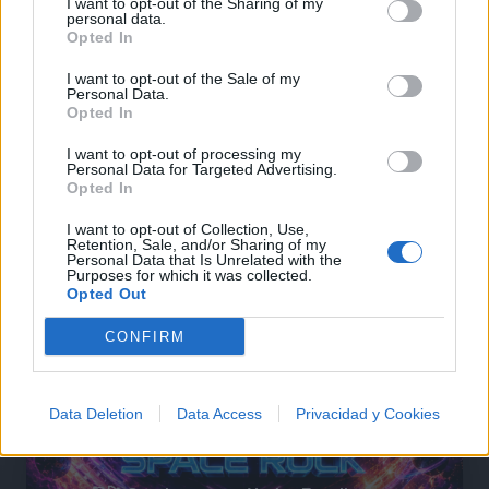
I want to opt-out of the Sharing of my
personal data.
Opted In
@musicapuntocom
Ver perfil
Ver perfil
I want to opt-out of the Sale of my
Personal Data.
Opted In
I want to opt-out of processing my
Personal Data for Targeted Advertising.
Opted In
I want to opt-out of Collection, Use,
Retention, Sale, and/or Sharing of my
Personal Data that Is Unrelated with the
Purposes for which it was collected.
Opted Out
CONFIRM
Data Deletion
Data Access
Privacidad y Cookies