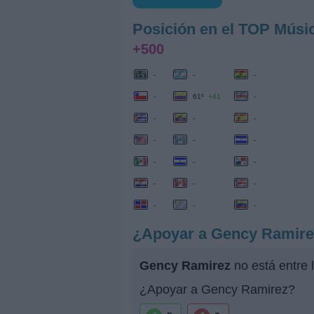
Posición en el TOP Músi
+500
-
-
-
-
61º
+41
-
-
-
-
-
-
-
-
-
-
-
-
-
-
-
-
¿Apoyar a Gency Ramir
Gency Ramirez
no está entre 
¿Apoyar a Gency Ramirez?