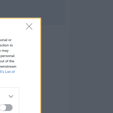
sonal or
ection to
ou may
 personal
out of the
 downstream
B’s List of