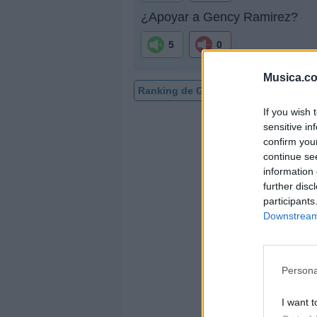
¿Apoyar a Gency Ramirez?
5
0
Musica.c
Ranking de Gency Ramirez
TOP M
If you wish 
sensitive in
confirm you
continue se
information 
further disc
participants
Downstream 
Persona
I want t