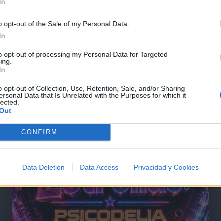
In
o opt-out of the Sale of my Personal Data.
In
@musicapuntocom
Ver perfil
Ver perfil
to opt-out of processing my Personal Data for Targeted
ing.
In
o opt-out of Collection, Use, Retention, Sale, and/or Sharing
ersonal Data that Is Unrelated with the Purposes for which it
lected.
Out
CONFIRM
Data Deletion
Data Access
Privacidad y Cookies