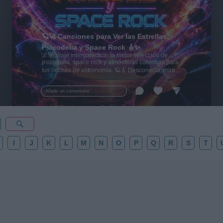
🪐🚀 Canciones para Ver las Estrellas:
Psicodelia y Space Rock 🎸✨
🌌🚀 Viaje intergaláctico: la mejor selección de
psicodelia, space rock y atmósferas cósmicas para
tus noches de astronomía. 🪐🎸 Desconecta, mira
al firmamento y siente la gravedad cero. 💾 ¡Guarda
esta colección para tu próxima noche estrellada!
Añadir un comentario ...
✨⭐
I
J
K
L
M
N
O
P
Q
R
S
T