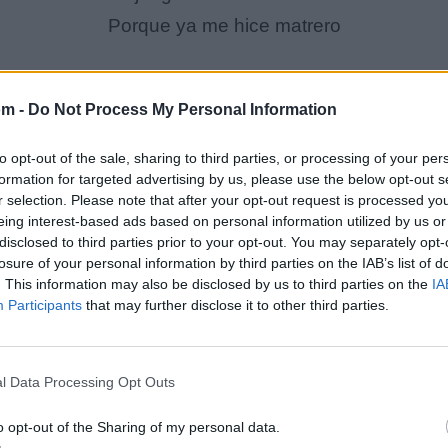
Porque ya me hice matrero
Ya se me acabo hasta el miedo
om -
Do Not Process My Personal Information
Y lastima tengo a nada
Ya bailé con la más fea
to opt-out of the sale, sharing to third parties, or processing of your per
Y bailé toda la tanda
formation for targeted advertising by us, please use the below opt-out s
r selection. Please note that after your opt-out request is processed y
El costal lleno de piedras
eing interest-based ads based on personal information utilized by us or
Me dejó dura hasta el alma
disclosed to third parties prior to your opt-out. You may separately opt-
losure of your personal information by third parties on the IAB’s list of
. This information may also be disclosed by us to third parties on the
IA
Todo lo que les he dicho
Participants
that may further disclose it to other third parties.
Me ha pasado al cien por ciento
De tanto ver diferencias
l Data Processing Opt Outs
Traigo mucho sentimiento
o opt-out of the Sharing of my personal data.
El costal lleno de piedras