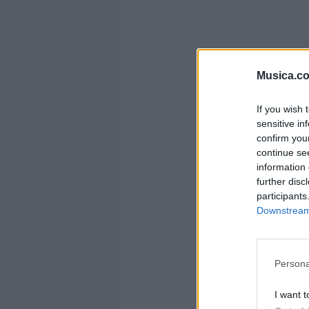
Musica.c
If you wish 
sensitive in
confirm you
continue se
information 
further disc
participants
Downstream 
Persona
I want t