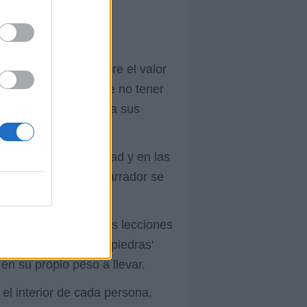
flexión profunda sobre el valor
obre cómo, a pesar de no tener
rsona austera y fiel a sus
es.
adica en la integridad y en las
ación económica, el narrador se
prendido a valorar las lecciones
 El 'costal lleno de piedras'
en su propio peso a llevar.
el interior de cada persona,