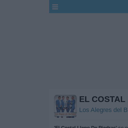
EL COSTAL
Los Alegres del 
'El Costal Lleno De Piedras'
se e