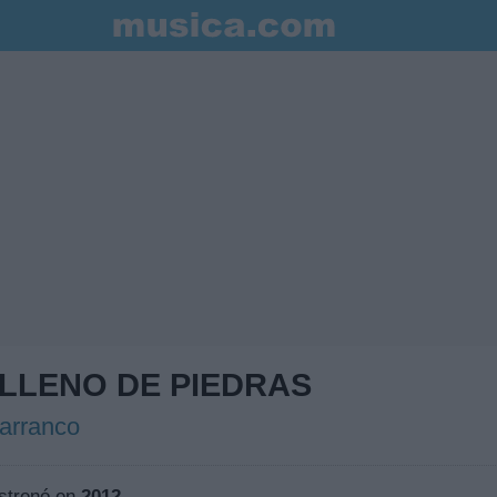
 LLENO DE PIEDRAS
Barranco
strenó en
2012
.