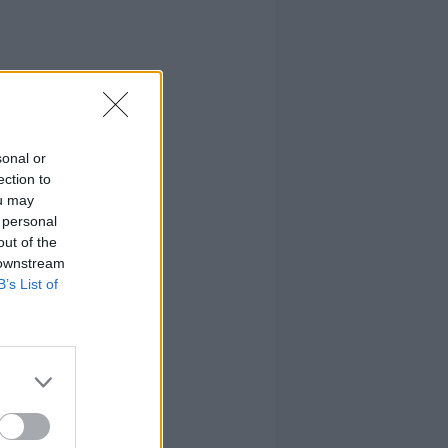
sonal or
ection to
ou may
 personal
out of the
 downstream
B’s List of