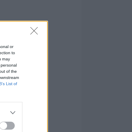
sonal or
ection to
ou may
 personal
out of the
 downstream
B’s List of
ro
.