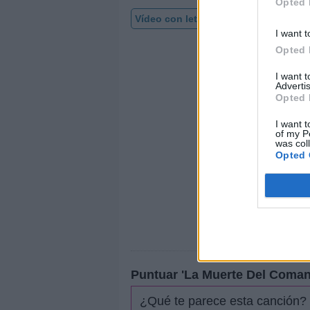
Opted 
Vídeo con letra
I want t
Opted 
I want 
Advertis
Opted 
I want t
of my P
was col
Opted 
Puntuar 'La Muerte Del Coman
¿Qué te parece esta canción?