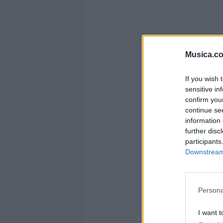
Musica.c
If you wish 
sensitive in
confirm you
continue se
information 
further disc
participants
Downstream 
u
Persona
I want t