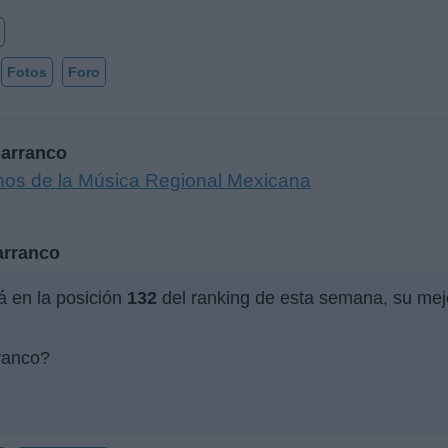
Fotos
Foro
Barranco
onos de la Música Regional Mexicana
arranco
á en la posición
132
del ranking de esta semana, su mej
ranco?