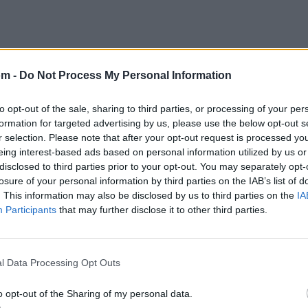
om -
Do Not Process My Personal Information
to opt-out of the sale, sharing to third parties, or processing of your per
formation for targeted advertising by us, please use the below opt-out s
r selection. Please note that after your opt-out request is processed y
eing interest-based ads based on personal information utilized by us or
disclosed to third parties prior to your opt-out. You may separately opt-
losure of your personal information by third parties on the IAB’s list of
. This information may also be disclosed by us to third parties on the
IA
Participants
that may further disclose it to other third parties.
Escoltas y talibanes, hay les encargo a joaquin
nunca agachen la cabeza, yo los cuido desde aqui
sen muy bien sus cerebro, recuerden quien es prime
l Data Processing Opt Outs
y despues usen los cuernos, adios mi fiel compañero
o opt-out of the Sharing of my personal data.