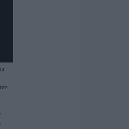
os
nte
o
s