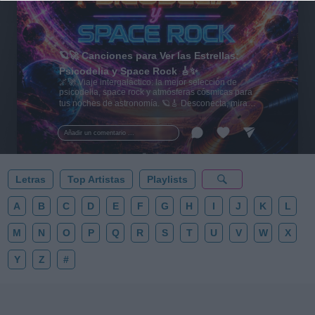
🪐🚀 Canciones para Ver las Estrellas:
Psicodelia y Space Rock 🎸✨
🌌🚀 Viaje intergaláctico: la mejor selección de
psicodelia, space rock y atmósferas cósmicas para
tus noches de astronomía. 🪐🎸 Desconecta, mira
al firmamento y siente la gravedad cero. 💾 ¡Guarda
esta colección para tu próxima noche estrellada!
Añadir un comentario ...
✨⭐
Letras
Top Artistas
Playlists
A
B
C
D
E
F
G
H
I
J
K
L
M
N
O
P
Q
R
S
T
U
V
W
X
Y
Z
#