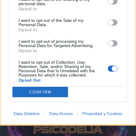
personal data.
Opted In
I want to opt-out of the Sale of my
Personal Data.
@musicapuntocom
Opted In
Ver perfil
Ver perfil
I want to opt-out of processing my
Personal Data for Targeted Advertising.
Opted In
I want to opt-out of Collection, Use,
Retention, Sale, and/or Sharing of my
Personal Data that Is Unrelated with the
Purposes for which it was collected.
Opted Out
CONFIRM
Data Deletion
Data Access
Privacidad y Cookies