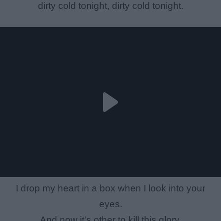
dirty cold tonight, dirty cold tonight.
I drop my heart in a box when I look into your
eyes.
And now it's other to kill this glory,