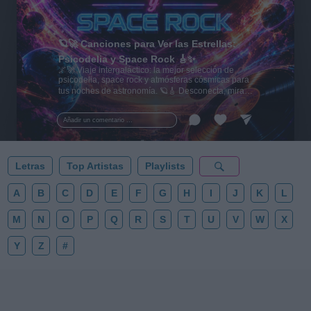
🪐🚀 Canciones para Ver las Estrellas:
Psicodelia y Space Rock 🎸✨
🌌🚀 Viaje intergaláctico: la mejor selección de
psicodelia, space rock y atmósferas cósmicas para
tus noches de astronomía. 🪐🎸 Desconecta, mira
al firmamento y siente la gravedad cero. 💾 ¡Guarda
esta colección para tu próxima noche estrellada!
Añadir un comentario ...
✨⭐
Letras
Top Artistas
Playlists
A
B
C
D
E
F
G
H
I
J
K
L
M
N
O
P
Q
R
S
T
U
V
W
X
Y
Z
#